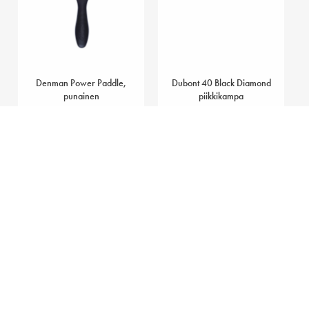
Denman Power Paddle,
Dubont 40 Black Diamond
punainen
piikkikampa
26,65
€
6,70
€
Lisää ostoskoriin
Lisää ostoskoriin