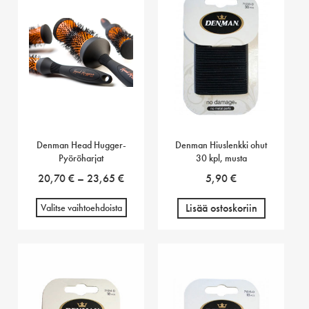
Denman Head Hugger-
Denman Hiuslenkki ohut
Pyöröharjat
30 kpl, musta
Hintaluokka:
20,70
€
–
23,65
€
5,90
€
20,70 €
Lisää ostoskoriin
Valitse vaihtoehdoista
-
23,65 €