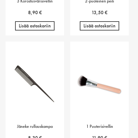
3 Korostusvärisivellin
2-puoleinen peili
8,90
€
13,50
€
Lisää ostoskoriin
Lisää ostoskoriin
Jäneke rullauskampa
1 Puuterisivellin
8,30
€
11,90
€