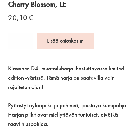
Cherry Blossom, LE
20,10
€
Denman
Lisää ostoskoriin
Classic
muotoiluharja
9-
Klassinen D4 -muotoiluharja ihastuttavassa limited
riv.
edition -värissä. Tämä harja on saatavilla vain
Cherry
rajoitetun ajan!
Blossom,
LE
Pyöristyt nylonpiikit ja pehmeä, joustava kumipohja.
määrä
Harjan piikit ovat miellyttävän tuntuiset, eivätkä
raavi hiuspohjaa.