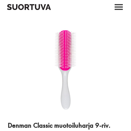
Skip
to
content
Denman Classic muotoiluharja 9-riv.