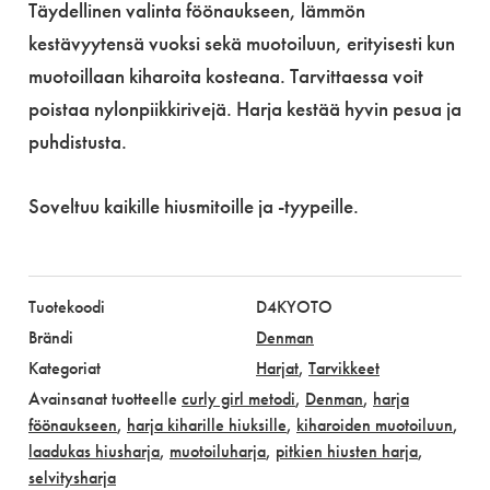
Täydellinen valinta föönaukseen, lämmön
kestävyytensä vuoksi sekä muotoiluun, erityisesti kun
muotoillaan kiharoita kosteana. Tarvittaessa voit
poistaa nylonpiikkirivejä. Harja kestää hyvin pesua ja
puhdistusta.
Soveltuu kaikille hiusmitoille ja -tyypeille.
Tuotekoodi
D4KYOTO
Brändi
Denman
Kategoriat
Harjat
,
Tarvikkeet
Avainsanat tuotteelle
curly girl metodi
,
Denman
,
harja
föönaukseen
,
harja kiharille hiuksille
,
kiharoiden muotoiluun
,
laadukas hiusharja
,
muotoiluharja
,
pitkien hiusten harja
,
selvitysharja