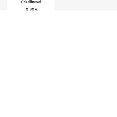
Yleisdiffuuseri
10,80
€
Lisää ostoskoriin
Miehet
Outlet
Peruukkitarvikkeet
Hiukset
Kynnet, ripset ja kulmat
Koneet