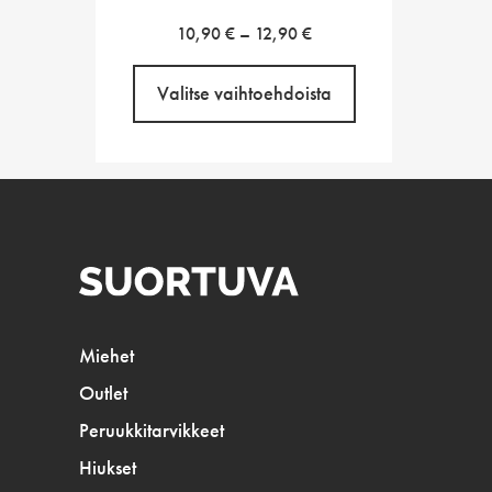
Hintaluokka:
10,90
€
–
12,90
€
10,90 €
-
Valitse vaihtoehdoista
12,90 €
Miehet
Outlet
Peruukkitarvikkeet
Hiukset