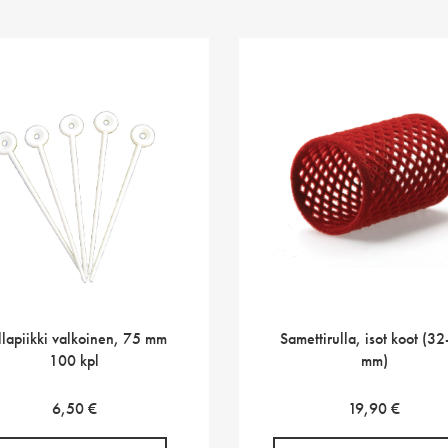
llapiikki valkoinen, 75 mm
Samettirulla, isot koot (3
100 kpl
mm)
6,50
€
19,90
€