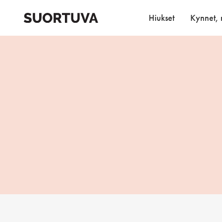
Skip
to
Hiukset
Kynnet, r
content