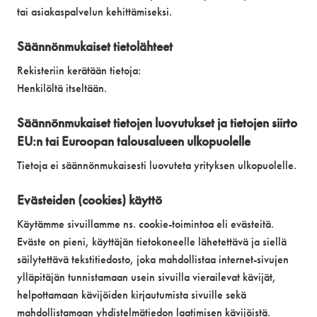
tai asiakaspalvelun kehittämiseksi.
Säännönmukaiset tietolähteet
Rekisteriin kerätään tietoja:
Henkilöltä itseltään.
Säännönmukaiset tietojen luovutukset ja tietojen siirto
EU:n tai Euroopan talousalueen ulkopuolelle
Tietoja ei säännönmukaisesti luovuteta yrityksen ulkopuolelle.
Evästeiden (cookies) käyttö
Käytämme sivuillamme ns. cookie-toimintoa eli evästeitä.
Eväste on pieni, käyttäjän tietokoneelle lähetettävä ja siellä
säilytettävä tekstitiedosto, joka mahdollistaa internet-sivujen
ylläpitäjän tunnistamaan usein sivuilla vierailevat kävijät,
helpottamaan kävijöiden kirjautumista sivuille sekä
mahdollistamaan yhdistelmätiedon laatimisen kävijöistä.