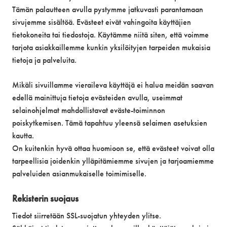
Tämän palautteen avulla pystymme jatkuvasti parantamaan
sivujemme sisältöä. Evästeet eivät vahingoita käyttäjien
tietokoneita tai tiedostoja. Käytämme niitä siten, että voimme
tarjota asiakkaillemme kunkin yksilöityjen tarpeiden mukaisia
tietoja ja palveluita.
Mikäli sivuillamme vieraileva käyttäjä ei halua meidän saavan
edellä mainittuja tietoja evästeiden avulla, useimmat
selainohjelmat mahdollistavat eväste-toiminnon
poiskytkemisen. Tämä tapahtuu yleensä selaimen asetuksien
kautta.
On kuitenkin hyvä ottaa huomioon se, että evästeet voivat olla
tarpeellisia joidenkin ylläpitämiemme sivujen ja tarjoamiemme
palveluiden asianmukaiselle toimimiselle.
Rekisterin suojaus
Tiedot siirretään SSL-suojatun yhteyden ylitse.