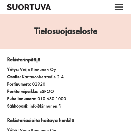
Skip
to
content
Tietosuojaseloste
Rekisterinpitäjä
Yritys:
Veijo Kinnunen Oy
Osoite:
Kartanonherrantie 2 A
Postinumero:
02920
Postitoimipaikka:
ESPOO
Puhelinnumero:
010 680 1000
Sähköposti:
info@kinnunen.fi
Rekisteriasioita hoitava henkilö
Yritys:
Veijo Kinnunen Oy