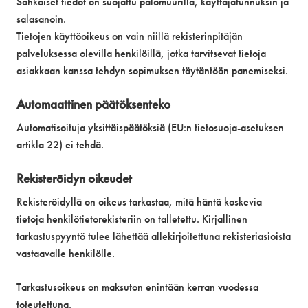
Sähköiset tiedot on suojattu palomuurilla, käyttäjätunnuksin ja
salasanoin.
Tietojen käyttöoikeus on vain niillä rekisterinpitäjän
palveluksessa olevilla henkilöillä, jotka tarvitsevat tietoja
asiakkaan kanssa tehdyn sopimuksen täytäntöön panemiseksi.
Automaattinen päätöksenteko
Automatisoituja yksittäispäätöksiä (EU:n tietosuoja-asetuksen
artikla 22) ei tehdä.
Rekisteröidyn oikeudet
Rekisteröidyllä on oikeus tarkastaa, mitä häntä koskevia
tietoja henkilötietorekisteriin on talletettu. Kirjallinen
tarkastuspyyntö tulee lähettää allekirjoitettuna rekisteriasioista
vastaavalle henkilölle.
Tarkastusoikeus on maksuton enintään kerran vuodessa
toteutettuna.