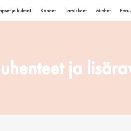
ipset ja kulmat
Koneet
Tarvikkeet
Miehet
Peruu
uhenteet ja lisära