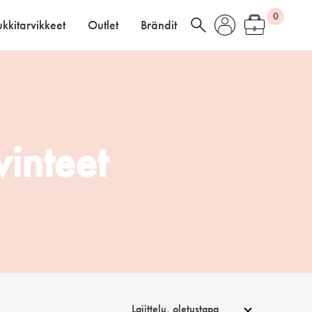
0
kkitarvikkeet
Outlet
Brändit
vinteet