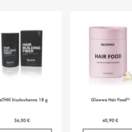
ioTHIK hiustuuhenne 18 g
Glowwa Hair Food™
34,00
€
40,90
€