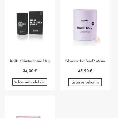
BioTHIK hiustuuhenne 18 g
Glowwa Hair Food™ Meno
34,00
€
45,90
€
Lisää ostoskoriin
Valitse vaihtoehdoista