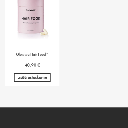
Glowwa Hair Food™
40,90
€
Lisää ostoskoriin