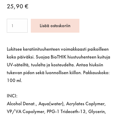
25,90
€
BioTHIK
Lisää ostoskoriin
Fiber
Locking
Mist
Lukitsee keratiinituuhenteen voimakkaasti paikoilleen
100
koko päiväksi. Suojaa BioTHIK hiustuuhenteen kuituja
ml
UV-säteiltä, tuulelta ja kosteudelta. Antaa hiuksiin
määrä
tukevan pidon sekä luonnollisen kiillon. Pakkauskoko:
100 ml.
INCI:
Alcohol Denat., Aqua(water), Acrylates Coplymer,
VP/VA Copolymer, PPG-1 Trideceth-13, Glycerin,