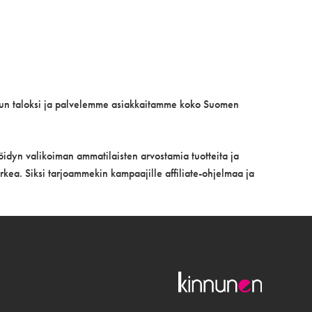
un taloksi ja palvelemme asiakkaitamme koko Suomen
öidyn valikoiman ammatilaisten arvostamia tuotteita ja
ea. Siksi tarjoammekin kampaajille affiliate-ohjelmaa ja