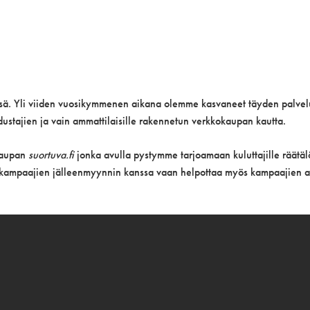
sä. Yli viiden vuosikymmenen aikana olemme kasvaneet täyden palvel
dustajien ja vain ammattilaisille rakennetun verkkokaupan kautta.
kaupan
suortuva.fi
jonka avulla pystymme tarjoamaan kuluttajille räätäl
a kampaajien jälleenmyynnin kanssa vaan helpottaa myös kampaajien ark