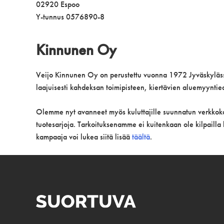
02920 Espoo
Y-tunnus 0576890-8
Kinnunen Oy
Veijo Kinnunen Oy on perustettu vuonna 1972 Jyväskyläs
laajuisesti kahdeksan toimipisteen, kiertävien aluemyyntie
Olemme nyt avanneet myös kuluttajille suunnatun verkko
tuotesarjoja. Tarkoituksenamme ei kuitenkaan ole kilpaill
kampaaja voi lukea siitä lisää
täältä
.