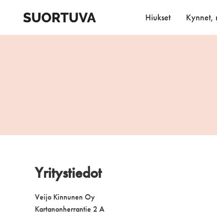
Skip
to
Hiukset
Kynnet, r
content
Yritystiedot
Veijo Kinnunen Oy
Kartanonherrantie 2 A