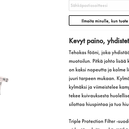
Kevyt paino, yhdiste
Tehokas fööni, joka yhdistä
muotoilun. Pitkä johto lis
on kaksi nopeutta ja kolme l
juuri tarpeen mukaan. Kylmä
kylmäksi ja viimeistelee ka
tekee kuivauksesta huolellis
silottaa hiuspintaa ja tuo hiu
Triple Protection Filter -suo