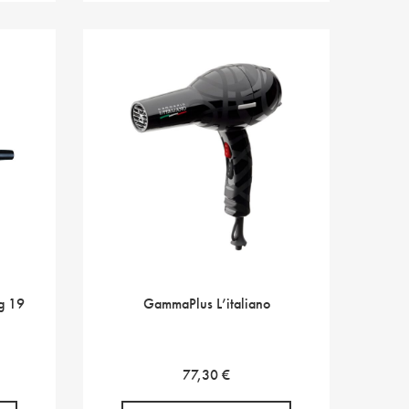
ng 19
GammaPlus L’italiano
77,30
€