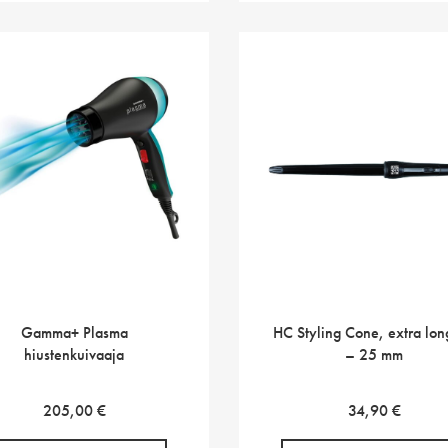
Gamma+ Plasma
HC Styling Cone, extra lo
hiustenkuivaaja
– 25 mm
205,00
€
34,90
€