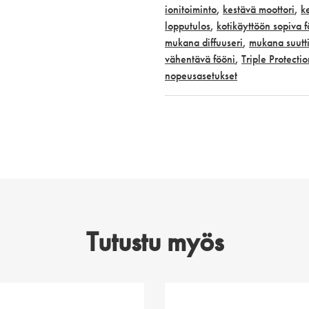
ionitoiminto
,
kestävä moottori
,
k
lopputulos
,
kotikäyttöön sopiva f
mukana diffuuseri
,
mukana suutt
vähentävä fööni
,
Triple Protectio
nopeusasetukset
Tutustu myös