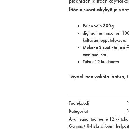
pidentäen laitteen käyttöik
föönin suorituskykyä ja varm
Paino vain 300 g
digitaalinen moottori 10
kiiltävän lopputuloksen.
Mukana 2 suutinta ja diff
monipuolista.
Takuu 12 kuukautta
Täydellinen valinta laatua,
Tuotekoodi
Kategoriat
F
Avainsanat tuotteelle
12 kk taku
Gamma+ X-Hybrid fööni
,
helpost