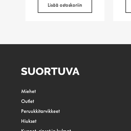
Lisää ostoskoriin
Miehet
Outlet
Peruukkitarvikkeet
Hiukset
Kynnet, ripset ja kulmat