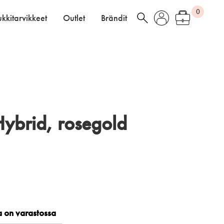
0
kkitarvikkeet
Outlet
Brändit
brid, rosegold
ta on varastossa