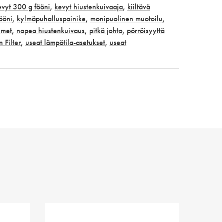
evyt 300 g fööni
,
kevyt hiustenkuivaaja
,
kiiltävä
ööni
,
kylmäpuhalluspainike
,
monipuolinen muotoilu
,
imet
,
nopea hiustenkuivaus
,
pitkä johto
,
pörröisyyttä
n Filter
,
useat lämpötila-asetukset
,
useat