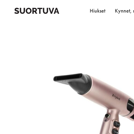
Skip
to
Hiukset
Kynnet, r
content