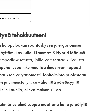
ttynä tehokkuuteen!
ä huippuluokan suorituskyvyn ja ergonomisen
ää käyttömukavuutta. Gamma+ X-Hybrid föönissä
ämpötila-asetusta, joilla voit säätää kuivausta
puhalluspainike muuttaa ilmavirran nopeasti
mpauksen vaivattomasti. Ionitoiminto puolestaan
en ja viimeistellyn, se vähentää pörröisyyttä,
ksiin kauniin, elinvoimaisen kiillon.
datinjärjestelmä suojaa moottoria lialta ja pölyltä