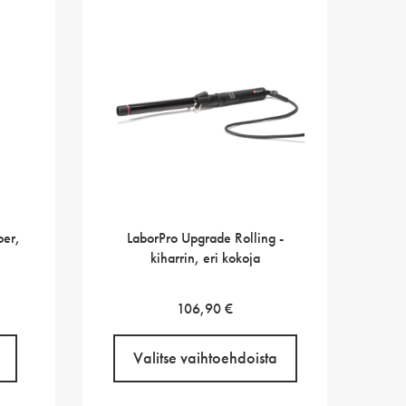
per,
LaborPro Upgrade Rolling -
kiharrin, eri kokoja
106,90
€
Valitse vaihtoehdoista