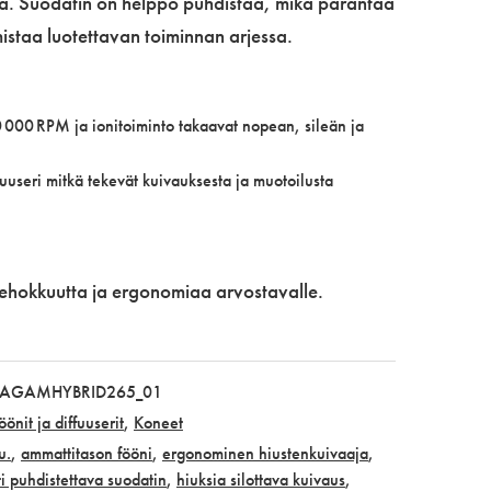
ää. Suodatin on helppo puhdistaa, mikä parantaa
istaa luotettavan toiminnan arjessa.
0 000 RPM ja ionitoiminto takaavat nopean, sileän ja
uuseri mitkä tekevät kuivauksesta ja muotoilusta
 tehokkuutta ja ergonomiaa arvostavalle.
PAGAMHYBRID265_01
öönit ja diffuuserit
,
Koneet
u.
,
ammattitason fööni
,
ergonominen hiustenkuivaaja
,
i puhdistettava suodatin
,
hiuksia silottava kuivaus
,