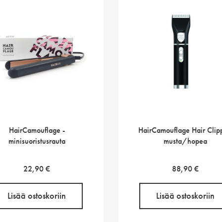
HairCamouflage -
HairCamouflage Hair Clip
minisuoristusrauta
musta/hopea
22,90
€
88,90
€
Lisää ostoskoriin
Lisää ostoskoriin