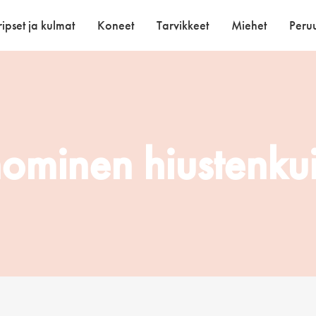
ipset ja kulmat
Koneet
Tarvikkeet
Miehet
Peruu
ominen hiustenku