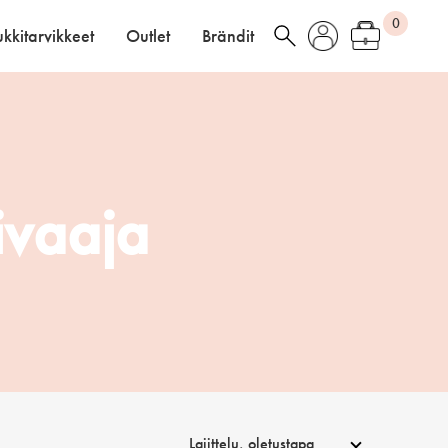
0
kkitarvikkeet
Outlet
Brändit
ivaaja