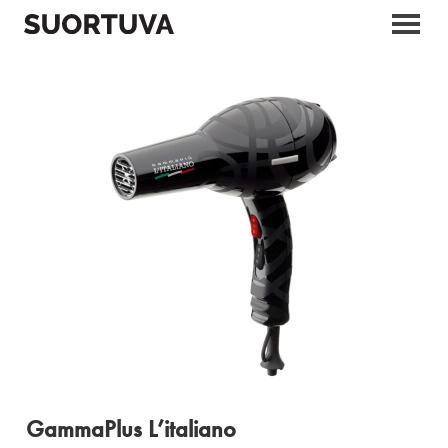
Skip
to
content
GammaPlus L’italiano