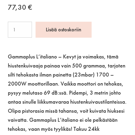
77,30
€
GammaPlus
Lisää ostoskoriin
L'italiano
määrä
Gammaplus L’italiano – Kevyt ja voimakas, tämä
hiustenkuivaaja painaa vain 500 grammaa, tarjoten
silti tehokasta ilman painetta (23mbar) 1700 –
2000W moottorillaan. Vaikka moottori on tehokas,
pysyy melutaso 69 dB:ssä. Pidempi, 3 metrin johto
antaa sinulle liikkumavaraa hiustenkuivaustilanteissa.
Olipa pistorasia missä tahansa, voit kuivata hiuksesi
vaivatta. Gammaplus L’italiano ei ole pelkästään
tehokas, vaan myös tyylikäs! Takuu 24kk