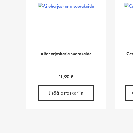
Aitoharjasharja suorakaide
Cer
11,90
€
Lisää ostoskoriin