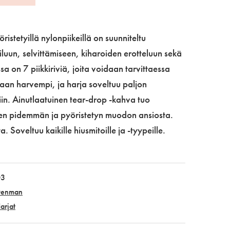
istetyillä nylonpiikeillä on suunniteltu
luun, selvittämiseen, kiharoiden erotteluun sekä
sa on 7 piikkiriviä, joita voidaan tarvittaessa
aan harvempi, ja harja soveltuu paljon
iin. Ainutlaatuinen tear-drop -kahva tuo
en pidemmän ja pyöristetyn muodon ansiosta.
 Soveltuu kaikille hiusmitoille ja -tyypeille.
D3
enman
arjat