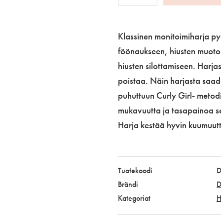
Classic
-
muotoiluharja
Klassinen monitoimiharja pyör
7-
föönaukseen, hiusten muotoi
riv.
hiusten silottamiseen. Harjas
punainen
poistaa. Näin harjasta saad
määrä
puhuttuun Curly Girl- metod
mukavuutta ja tasapainoa s
Harja kestää hyvin kuumuutta.
Tuotekoodi
Brändi
D
Kategoriat
H