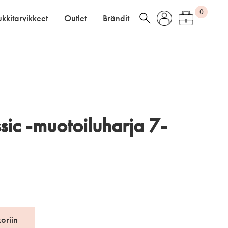
0
kkitarvikkeet
Outlet
Brändit
ic -muotoiluharja 7-
koriin