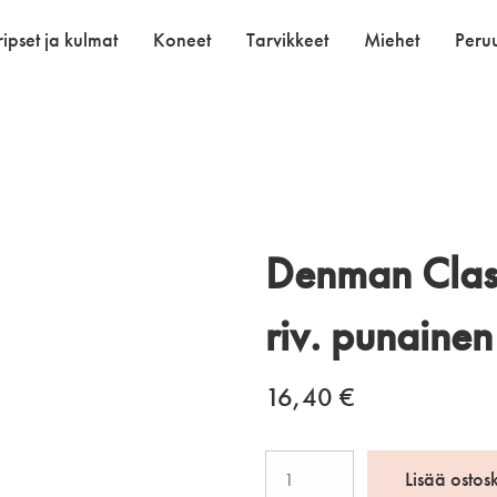
ipset ja kulmat
Koneet
Tarvikkeet
Miehet
Peruu
Denman Class
riv. punainen
16,40
€
Denman
Lisää ostos