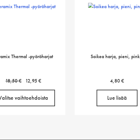
amix Thermal -pyöröharjat
Soikea harja, pieni, pink
Alkuperäinen
Nykyinen
18,50
€
12,95
€
4,80
€
hinta
hinta
oli:
on:
Valitse vaihtoehdoista
Lue lisää
18,50 €.
12,95 €.