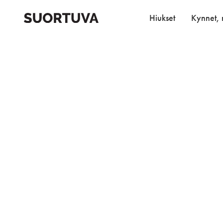
Skip
to
Hiukset
Kynnet, r
content