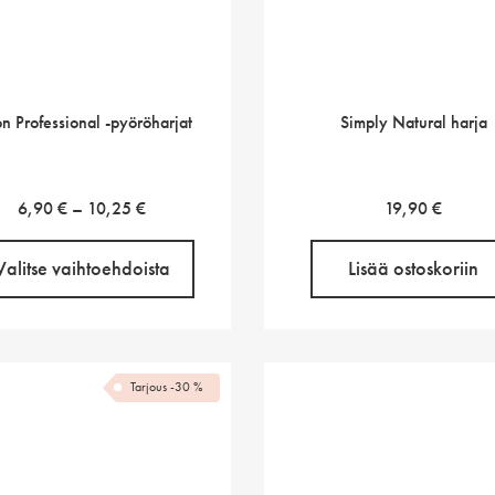
n Professional -pyöröharjat
Simply Natural harja
Hintaluokka:
6,90
€
–
10,25
€
19,90
€
6,90 €
-
Valitse vaihtoehdoista
Lisää ostoskoriin
10,25 €
Tarjous -30 %