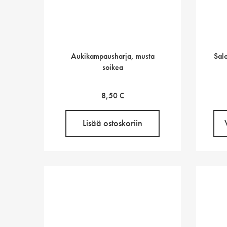
Aukikampausharja, musta
Salo
soikea
8,50
€
Lisää ostoskoriin