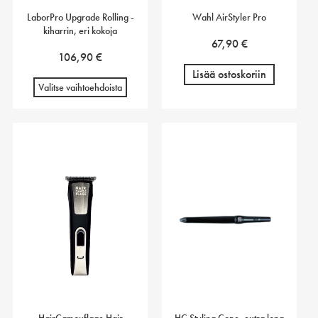
LaborPro Upgrade Rolling -
Wahl AirStyler Pro
kiharrin, eri kokoja
67,90
€
106,90
€
Lisää ostoskoriin
Valitse vaihtoehdoista
HairCamouflage Hair
HC Styling Cone, extra long