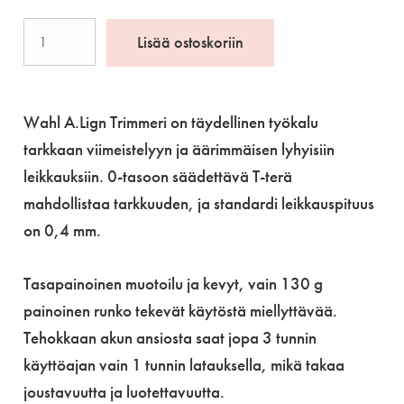
Wahl
Lisää ostoskoriin
A.Lign
trimmeri
määrä
Wahl A.Lign Trimmeri on täydellinen työkalu
tarkkaan viimeistelyyn ja äärimmäisen lyhyisiin
leikkauksiin. 0-tasoon säädettävä T-terä
mahdollistaa tarkkuuden, ja standardi leikkauspituus
on 0,4 mm.
Tasapainoinen muotoilu ja kevyt, vain 130 g
painoinen runko tekevät käytöstä miellyttävää.
Tehokkaan akun ansiosta saat jopa 3 tunnin
käyttöajan vain 1 tunnin latauksella, mikä takaa
joustavuutta ja luotettavuutta.