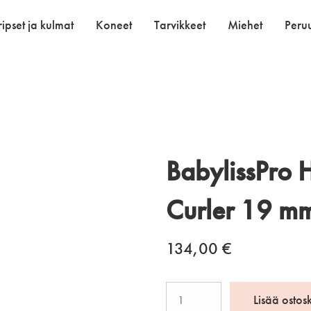
ipset ja kulmat
Koneet
Tarvikkeet
Miehet
Peruu
BabylissPro 
Curler 19 m
134,00
€
BabylissPro
Lisää ostos