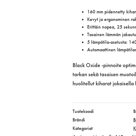
160 mm pidennetty kihar
Kevyt ja ergonominen ra
Erittäin nopea, 25 seku
Tasainen lämmön jakautu
5 lämpötila-asetusta: 
Automaattinen lämpötilan
Black Oxide -pinnoite optimo
tarkan sekä tasaisen muotoil
huolitellut kiharat jokaisella
Tuotekoodi
B
Brändi
B
Kategoriat
K