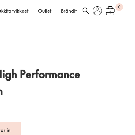
0
kkitarvikkeet
Outlet
Brändit
High Performance
m
koriin