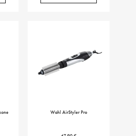
kone
Wahl AirStyler Pro
67,90
€