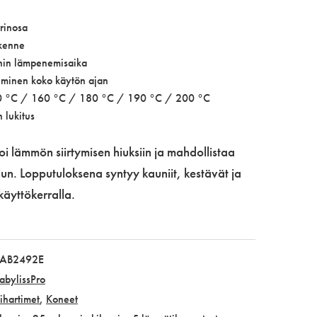
rinosa
kenne
nnin lämpenemisaika
minen koko käytön ajan
140 °C / 160 °C / 180 °C / 190 °C / 200 °C
 lukitus
i lämmön siirtymisen hiuksiin ja mahdollistaa
un. Lopputuloksena syntyy kauniit, kestävät ja
 käyttökerralla.
AB2492E
abylissPro
ihartimet
,
Koneet