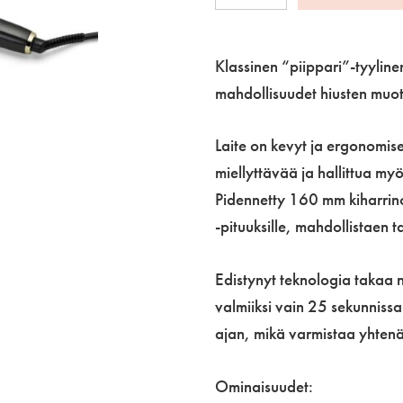
High
Performance
Curler
Klassinen “piippari”-tyyline
19
mahdollisuudet hiusten muoto
mm
määrä
Laite on kevyt ja ergonomise
miellyttävää ja hallittua m
Pidennetty 160 mm kiharrinos
-pituuksille, mahdollistaen 
Edistynyt teknologia takaa
valmiiksi vain 25 sekunnissa
ajan, mikä varmistaa yhtenä
Ominaisuudet: