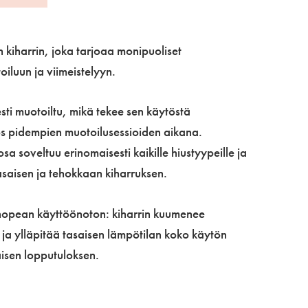
n kiharrin, joka tarjoaa monipuoliset
iluun ja viimeistelyyn.
sti muotoiltu, mikä tekee sen käytöstä
yös pidempien muotoilusessioiden aikana.
a soveltuu erinomaisesti kaikille hiustyypeille ja
tasaisen ja tehokkaan kiharruksen.
 nopean käyttöönoton: kiharrin kuumenee
 ja ylläpitää tasaisen lämpötilan koko käytön
isen lopputuloksen.