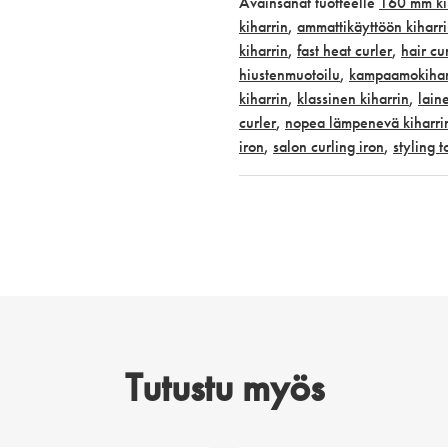
Avainsanat tuotteelle
160 mm ki
kiharrin
,
ammattikäyttöön kiharr
kiharrin
,
fast heat curler
,
hair cu
hiustenmuotoilu
,
kampaamokihar
kiharrin
,
klassinen kiharrin
,
lain
curler
,
nopea lämpenevä kiharri
iron
,
salon curling iron
,
styling t
Tutustu myös