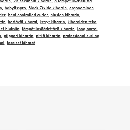
harrin
,
25 sekunnin kiharrin
,
5 lämpötila-asetusta
in
,
babylisspro
,
Black Oxide kiharrin
,
ergonominen
rler
,
heat controlled curler
,
hiusten kiharrin
,
rin
,
kestävät kiharat
,
kevyt kiharrin
,
kiharoiden teko
,
eet hiuksiin
,
lämpötilasäädettävä kiharrin
,
long barrel
n
,
piippari kiharrin
,
pitkä kiharrin
,
professional curling
ool
,
tasaiset kiharat