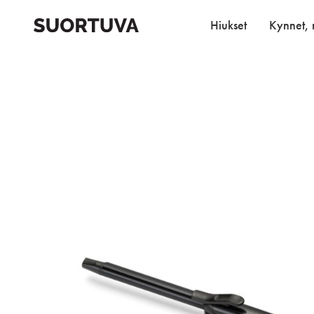
Skip
to
Hiukset
Kynnet, r
content