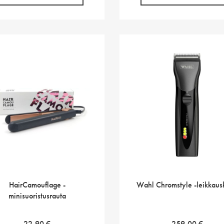
HairCamouflage -
Wahl Chromstyle -leikkaus
minisuoristusrauta
22,90
€
259,00
€