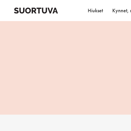
Skip
to
Hiukset
Kynnet, r
content