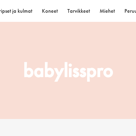
ipset ja kulmat
Koneet
Tarvikkeet
Miehet
Peruu
babylisspro