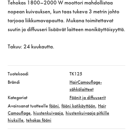
Tehokas 1800–2000 W moottori mahdollistaa
nopean kuivauksen, kun taas tukeva 3 metrin johto
tarjoaa liikkumavapautta. Mukana toimitettavat
suutin ja diffuuseri lisäävät laitteen monikäyttöisyyttä.
Takuu: 24 kuukautta.
Tuotekoodi
TK125
Brändi
HairCamouflage-
sähkölaitteet
Kategoriat
Föönit ja diffuuserit
Avainsanat tuotteelle
fööni
,
fööni kotikäyttöön
,
Hair
Camouflage
,
hiustenkuivaaja
,
hiustenkuivaaja pitkille
hiuksille
,
tehokas fööni