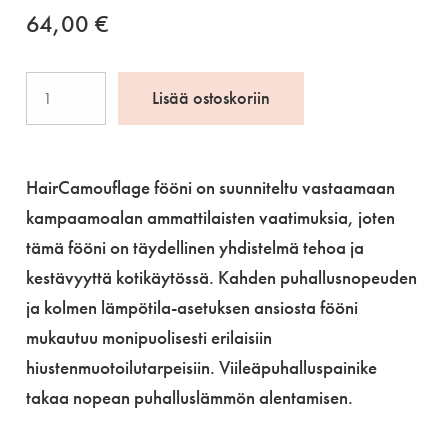
64,00
€
HairCamouflage
Lisää ostoskoriin
fööni
määrä
HairCamouflage fööni on suunniteltu vastaamaan
kampaamoalan ammattilaisten vaatimuksia, joten
tämä fööni on täydellinen yhdistelmä tehoa ja
kestävyyttä kotikäytössä. Kahden puhallusnopeuden
ja kolmen lämpötila-asetuksen ansiosta fööni
mukautuu monipuolisesti erilaisiin
hiustenmuotoilutarpeisiin. Viileäpuhalluspainike
takaa nopean puhalluslämmön alentamisen.