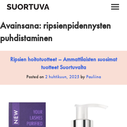
Skip
to
content
Avainsana:
ripsienpidennysten
puhdistaminen
Ripsien hoitotuotteet – Ammattilaisten suosimat
tuotteet Suortuvalta
Posted on
2 huhtikuun, 2025
by
Pauliina