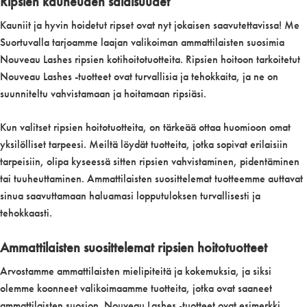
Ripsien kauneuden salaisuudet
Kauniit ja hyvin hoidetut ripset ovat nyt jokaisen saavutettavissa! Me
Suortuvalla tarjoamme laajan valikoiman ammattilaisten suosimia
Nouveau Lashes ripsien kotihoitotuotteita. Ripsien hoitoon tarkoitetut
Nouveau Lashes -tuotteet ovat turvallisia ja tehokkaita, ja ne on
suunniteltu vahvistamaan ja hoitamaan ripsiäsi.
Kun valitset ripsien hoitotuotteita, on tärkeää ottaa huomioon omat
yksilölliset tarpeesi. Meiltä löydät tuotteita, jotka sopivat erilaisiin
tarpeisiin, olipa kyseessä sitten ripsien vahvistaminen, pidentäminen
tai tuuheuttaminen. Ammattilaisten suosittelemat tuotteemme auttavat
sinua saavuttamaan haluamasi lopputuloksen turvallisesti ja
tehokkaasti.
Ammattilaisten suosittelemat ripsien hoitotuotteet
Arvostamme ammattilaisten mielipiteitä ja kokemuksia, ja siksi
olemme koonneet valikoimaamme tuotteita, jotka ovat saaneet
ammattilaisten suosion. Nouveau Lashes -tuotteet ovat esimerkki