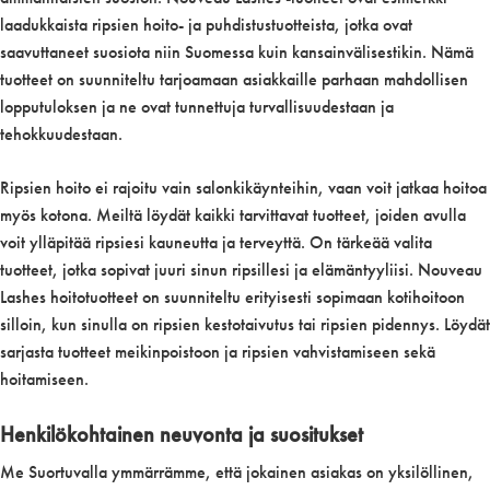
laadukkaista ripsien hoito- ja puhdistustuotteista, jotka ovat
saavuttaneet suosiota niin Suomessa kuin kansainvälisestikin. Nämä
tuotteet on suunniteltu tarjoamaan asiakkaille parhaan mahdollisen
lopputuloksen ja ne ovat tunnettuja turvallisuudestaan ja
tehokkuudestaan.
Ripsien hoito ei rajoitu vain salonkikäynteihin, vaan voit jatkaa hoitoa
myös kotona. Meiltä löydät kaikki tarvittavat tuotteet, joiden avulla
voit ylläpitää ripsiesi kauneutta ja terveyttä. On tärkeää valita
tuotteet, jotka sopivat juuri sinun ripsillesi ja elämäntyyliisi. Nouveau
Lashes hoitotuotteet on suunniteltu erityisesti sopimaan kotihoitoon
silloin, kun sinulla on ripsien kestotaivutus tai ripsien pidennys. Löydät
sarjasta tuotteet meikinpoistoon ja ripsien vahvistamiseen sekä
hoitamiseen.
Henkilökohtainen neuvonta ja suositukset
Me Suortuvalla ymmärrämme, että jokainen asiakas on yksilöllinen,