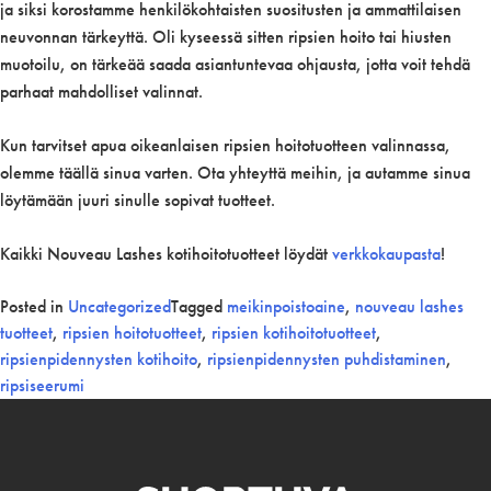
ja siksi korostamme henkilökohtaisten suositusten ja ammattilaisen
neuvonnan tärkeyttä. Oli kyseessä sitten ripsien hoito tai hiusten
muotoilu, on tärkeää saada asiantuntevaa ohjausta, jotta voit tehdä
parhaat mahdolliset valinnat.
Kun tarvitset apua oikeanlaisen ripsien hoitotuotteen valinnassa,
olemme täällä sinua varten. Ota yhteyttä meihin, ja autamme sinua
löytämään juuri sinulle sopivat tuotteet.
Kaikki Nouveau Lashes kotihoitotuotteet löydät
verkkokaupasta
!
Posted in
Uncategorized
Tagged
meikinpoistoaine
,
nouveau lashes
tuotteet
,
ripsien hoitotuotteet
,
ripsien kotihoitotuotteet
,
ripsienpidennysten kotihoito
,
ripsienpidennysten puhdistaminen
,
ripsiseerumi