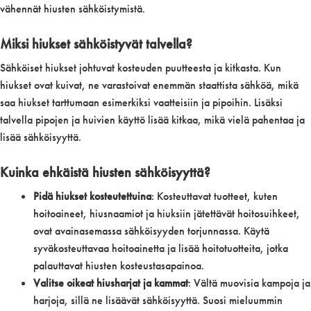
vähennät hiusten sähköistymistä.
Miksi hiukset sähköistyvät talvella?
Sähköiset hiukset johtuvat kosteuden puutteesta ja kitkasta. Kun
hiukset ovat kuivat, ne varastoivat enemmän staattista sähköä, mikä
saa hiukset tarttumaan esimerkiksi vaatteisiin ja pipoihin. Lisäksi
talvella pipojen ja huivien käyttö lisää kitkaa, mikä vielä pahentaa ja
lisää sähköisyyttä.
Kuinka ehkäistä hiusten sähköisyyttä?
Pidä hiukset kosteutettuina
: Kosteuttavat tuotteet, kuten
hoitoaineet, hiusnaamiot ja hiuksiin jätettävät hoitosuihkeet,
ovat avainasemassa sähköisyyden torjunnassa. Käytä
syväkosteuttavaa hoitoainetta ja lisää hoitotuotteita, jotka
palauttavat hiusten kosteustasapainoa.
Valitse oikeat hiusharjat ja kammat
: Vältä muovisia kampoja ja
harjoja, sillä ne lisäävät sähköisyyttä. Suosi mieluummin