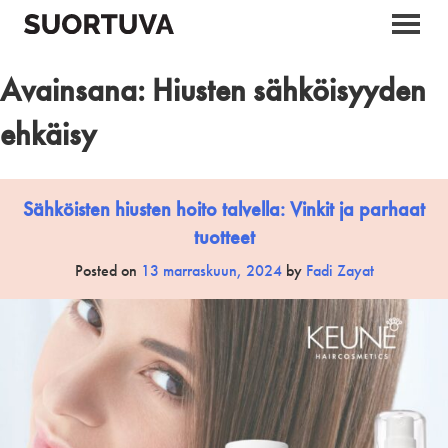
Skip
to
content
Avainsana:
Hiusten sähköisyyden
ehkäisy
Sähköisten hiusten hoito talvella: Vinkit ja parhaat
tuotteet
Posted on
13 marraskuun, 2024
by
Fadi Zayat