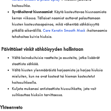
hoitosuihke.
Syvähoitavat hiusnaamiot
: Käytä kosteuttavaa hiusnaamiota
kerran viikossa. Tällaiset naamiot auttavat palauttamaan
hiusten kosteustasapainoa, mikä vähentää sähköisyyttä
pitkällä aikavälillä.
Care Keratin Smooth Mask
-hoitonaamio
tehohoitaa kuivia hiuksia.
Päivittäiset vinkit sähköisyyden hallintaan
Vältä keinokuituisia vaatteita ja asusteita, jotka lisäävät
staattista sähköä.
Vältä hiusten ylenmääräistä harjaamista ja harjaa hiuksia
mieluiten, kun ne ovat kosteat tai hieman kosteutetut
hoitosuihkeella.
Kuljeta mukanasi antistaattista hiussuihketta, jota voit
suihkauttaa hiuksiin tarvittaessa.
Yhteenveto