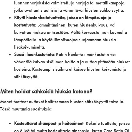
luonnonharjaksista valmistettuja harjoja tai metallikampoja,
jotka ovat antistaattisia ja vähentävät hiusten sähköisyyttä.
Käytä hiustenhoitotuotteita, joissa on lämpösuoja ja
kosteutusta
: Lämmittäminen, kuten hiustenkuivaus, voi
kuivattaa hiuksia entisestään. Vältä kuivausta liian kuumalla
lämpötilalla ja käytä lämpösuojaa suojaamaan hiuksia
lisäkuivumiselta.
Suosi ilmankostutinta
: Kotiin hankittu ilmankostutin voi
vähentää kuivan sisäilman haittoja ja auttaa pitämään hiukset
kosteina. Kosteampi sisäilma ehkäisee hiusten kuivumista ja
sähköisyyttä.
Miten hoidat sähköisiä hiuksia kotona?
Monet tuotteet auttavat hallitsemaan hiusten sähköisyyttä talvella.
Tässä muutamia suosituksia:
Kosteuttavat shampoot ja hoitoaineet
: Kokeile tuotteita, joissa
on öljyä tai muita kosteuttavia ainesosia, kuten Care Satin Oil