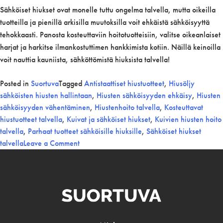
Sähköiset hiukset ovat monelle tuttu ongelma talvella, mutta oikeilla
tuotteilla ja pienillä arkisilla muutoksilla voit ehkäistä sähköisyyttä
tehokkaasti. Panosta kosteuttaviin hoitotuotteisiin, valitse oikeanlaiset
harjat ja harkitse ilmankostuttimen hankkimista kotiin. Näillä keinoilla
voit nauttia kauniista, sähköttömistä hiuksista talvella!
Posted in
Suortuva
Tagged
Antistaattiset hiustuotteet
,
Hiusöljy
sähköisten hiusten hallintaan
,
Hiusten sähköisyyden ehkäisy
,
Hiusten
sähköisyyden vähentäminen
,
Hiustenhoito talvella
,
Kosteuttavat
hiustuotteet talvella
,
Kuivat ja sähköiset hiukset
,
Kuivien hiusten hoito
talvella
,
Parhaat tuotteet sähköisille hiuksille
,
Sähköiset hiukset
on
talvella
Leave a Comment
Sähköisten
hiusten
hoito
talvella:
Vinkit
ja