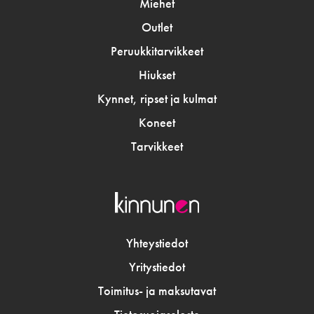
Miehet
parhaat
tuotteet
Outlet
Peruukkitarvikkeet
Hiukset
Kynnet, ripset ja kulmat
Koneet
Tarvikkeet
Yhteystiedot
Yritystiedot
Toimitus- ja maksutavat