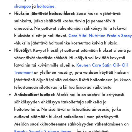
shampoo
ja
hoitoaine.
Hiuksiin jätettävät hoitosuihkeet
: Suosi hiuksiin jätettäviä
suihkeita, jotka sisältävät kosteuttavia ja pehmentäviä
ainesosia. Ne auttavat vähentämään sähköisyyttä ja tekevät
hiuksista sileät ja hallittavat.
Care Vital Nutrition Protein Spray
-hiuksiin jätettävä hoitosuihke kosteuttaa kuivia hiuksia.
Hiusöljyt
: Kevyet hiusöljyt auttavat pitämään hiukset sileinä ja
vähentävät staattista sähköä. Hiusöljyä voi levittää kevyesti
latvoihin tai kuivimmille alueille.
Keunen Care Satin Oil- Oil
Treatment
on ylellinen hiusöljy, jota voidaan käyttää hiuksiin
jätettävänä öljynä tai sitä voidaan lisätä hoitoaineen joukkoon
tehostamaan silottavaa ja kiiltoa lisäävää vaikutusta.
Antistaattiset tuotteet
: Markkinoilla on saatavilla erityisesti
sähköisyyden ehkäisyyn tarkoitettuja suihkeita ja
hoitotuotteita. Ne sisältävät antistaattisia ainesosia, jotka
auttavat pitämään hiukset paikallaan ilman pörröisyyttä.
Meidän suosikkituotteemme sähköisyyden vähentämiseen on
Keratin Smooth 2-phase Spray
– hiuksiin jätettävä