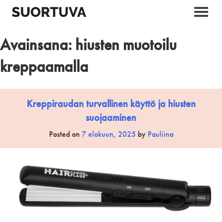
Skip
to
content
Avainsana:
hiusten muotoilu
kreppaamalla
Kreppiraudan turvallinen käyttö ja hiusten
suojaaminen
Posted on
7 elokuun, 2025
by
Pauliina