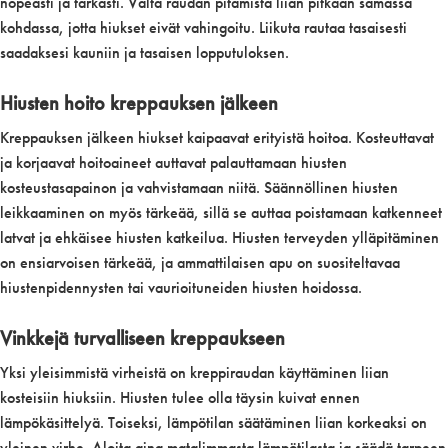
nopeasti ja tarkasti. Vältä raudan pitämistä liian pitkään samassa
kohdassa, jotta hiukset eivät vahingoitu. Liikuta rautaa tasaisesti
saadaksesi kauniin ja tasaisen lopputuloksen.
Hiusten hoito kreppauksen jälkeen
Kreppauksen jälkeen hiukset kaipaavat erityistä hoitoa. Kosteuttavat
ja korjaavat hoitoaineet auttavat palauttamaan hiusten
kosteustasapainon ja vahvistamaan niitä. Säännöllinen hiusten
leikkaaminen on myös tärkeää, sillä se auttaa poistamaan katkenneet
latvat ja ehkäisee hiusten katkeilua. Hiusten terveyden ylläpitäminen
on ensiarvoisen tärkeää, ja ammattilaisen apu on suositeltavaa
hiustenpidennysten tai vaurioituneiden hiusten hoidossa.
Vinkkejä turvalliseen kreppaukseen
Yksi yleisimmistä virheistä on kreppiraudan käyttäminen liian
kosteisiin hiuksiin. Hiusten tulee olla täysin kuivat ennen
lämpökäsittelyä. Toiseksi, lämpötilan säätäminen liian korkeaksi on
yleinen virhe. Aloita aina matalimmasta lämpötilasta ja säädä tarpeen