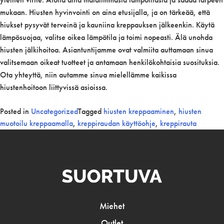
mukaan. Hiusten hyvinvointi on aina etusijalla, ja on tärkeää, että
hiukset pysyvät terveinä ja kauniina kreppauksen jälkeenkin. Käytä
lämpösuojaa, valitse oikea lämpötila ja toimi nopeasti. Älä unohda
hiusten jälkihoitoa. Asiantuntijamme ovat valmiita auttamaan sinua
valitsemaan oikeat tuotteet ja antamaan henkilökohtaisia suosituksia.
Ota yhteyttä, niin autamme sinua mielellämme kaikissa
hiustenhoitoon liittyvissä asioissa.
Posted in
Uncategorized
Tagged
hiusten kreppaaminen
,
hiusten
muotoilu kreppaamalla
,
kreppiraudan käyttöohje
,
kreppirauta
Miehet
Outlet