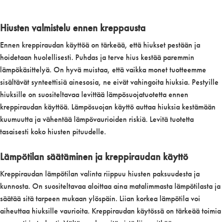
Hiusten valmistelu ennen kreppausta
Ennen kreppiraudan käyttöä on tärkeää, että hiukset pestään ja
hoidetaan huolellisesti. Puhdas ja terve hius kestää paremmin
lämpökäsittelyä. On hyvä muistaa, että vaikka monet tuotteemme
sisältävät synteettisiä ainesosia, ne eivät vahingoita hiuksia. Pestyille
hiuksille on suositeltavaa levittää lämpösuojatuotetta ennen
kreppiraudan käyttöä. Lämpösuojan käyttö auttaa hiuksia kestämään
kuumuutta ja vähentää lämpövaurioiden riskiä. Levitä tuotetta
tasaisesti koko hiusten pituudelle.
Lämpötilan säätäminen ja kreppiraudan käyttö
Kreppiraudan lämpötilan valinta riippuu hiusten paksuudesta ja
kunnosta. On suositeltavaa aloittaa aina matalimmasta lämpötilasta ja
säätää sitä tarpeen mukaan ylöspäin. Liian korkea lämpötila voi
aiheuttaa hiuksille vaurioita. Kreppiraudan käytössä on tärkeää toimia