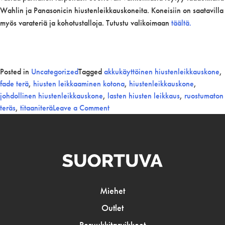
Wahlin ja Panasonicin hiustenleikkauskoneita. Koneisiin on saatavilla
myös varateriä ja kohotustalloja. Tutustu valikoimaan
täältä.
Posted in
Uncategorized
Tagged
akkukäyttöinen hiustenleikkauskone
,
fade terä
,
hiusten leikkaaminen kotona
,
hiustenleikkauskone
,
johdollinen hiustenleikkauskone
,
lasten hiusten leikkaus
,
ruostumaton
on
teräs
,
titaaniterä
Leave a Comment
Hiustenleikkauskone
kotikäyttöön
Miehet
Outlet
Peruukkitarvikkeet