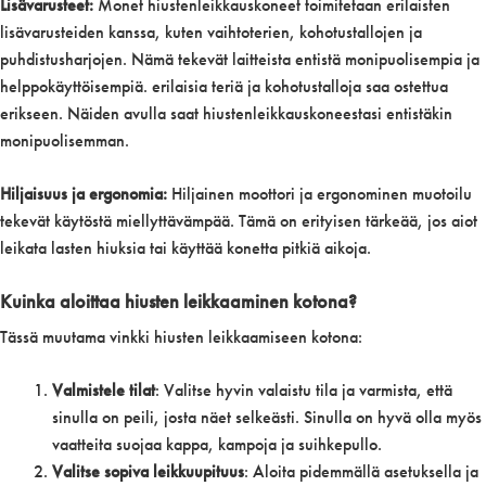
Lisävarusteet:
Monet hiustenleikkauskoneet toimitetaan erilaisten
lisävarusteiden kanssa, kuten vaihtoterien, kohotustallojen ja
puhdistusharjojen. Nämä tekevät laitteista entistä monipuolisempia ja
helppokäyttöisempiä. erilaisia teriä ja kohotustalloja saa ostettua
erikseen. Näiden avulla saat hiustenleikkauskoneestasi entistäkin
monipuolisemman.
Hiljaisuus ja ergonomia:
Hiljainen moottori ja ergonominen muotoilu
tekevät käytöstä miellyttävämpää. Tämä on erityisen tärkeää, jos aiot
leikata lasten hiuksia tai käyttää konetta pitkiä aikoja.
Kuinka aloittaa hiusten leikkaaminen kotona?
Tässä muutama vinkki hiusten leikkaamiseen kotona:
Valmistele tilat
: Valitse hyvin valaistu tila ja varmista, että
sinulla on peili, josta näet selkeästi. Sinulla on hyvä olla myös
vaatteita suojaa kappa, kampoja ja suihkepullo.
Valitse sopiva leikkuupituus
: Aloita pidemmällä asetuksella ja