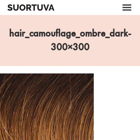
Skip
to
content
hair_camouflage_ombre_dark-
300×300