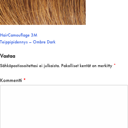
Artikkelien
HairCamouflage 3M
Teippipidennys – Ombre Dark
selaus
Vastaa
Sähköpostiosoitettasi ei julkaista.
Pakolliset kentät on merkitty
*
Kommentti
*