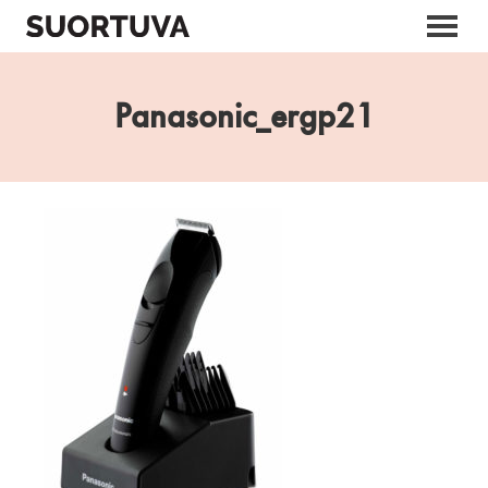
Skip
to
content
Panasonic_ergp21