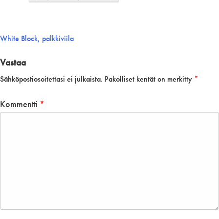
Artikkelien
White Block, palkkiviila
selaus
Vastaa
Sähköpostiosoitettasi ei julkaista.
Pakolliset kentät on merkitty
*
Kommentti
*