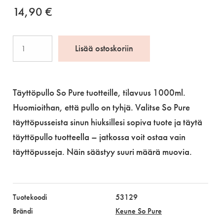
14,90
€
So
Lisää ostoskoriin
Pure
Dispenser
Large
Täyttöpullo So Pure tuotteille, tilavuus 1000ml.
määrä
Huomioithan, että pullo on tyhjä. Valitse So Pure
täyttöpusseista sinun hiuksillesi sopiva tuote ja täytä
täyttöpullo tuotteella – jatkossa voit ostaa vain
täyttöpusseja. Näin säästyy suuri määrä muovia.
Tuotekoodi
53129
Brändi
Keune So Pure