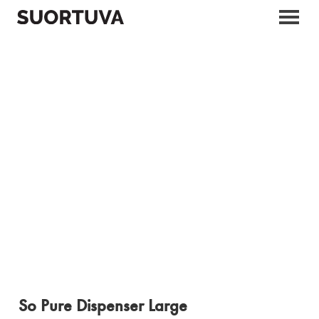
Skip
to
content
So Pure Dispenser Large