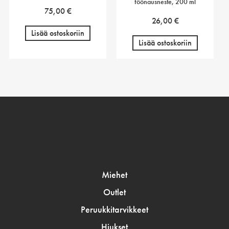
föönausneste, 200 ml
75,00
€
26,00
€
Lisää ostoskoriin
Lisää ostoskoriin
Miehet
Outlet
Peruukkitarvikkeet
Hiukset