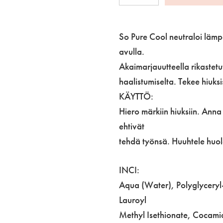
Pure
Cool
Shampoo
So Pure Cool neutraloi lämp
Refill
avulla.
400
Akaimarjauutteella rikastetut
ml
haalistumiselta. Tekee hiuks
määrä
KÄYTTÖ:
Hiero märkiin hiuksiin. Anna
ehtivät
tehdä työnsä. Huuhtele huolel
INCI:
Aqua (Water), Polyglycery
Lauroyl
Methyl Isethionate, Cocam