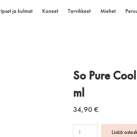
ipset ja kulmat
Koneet
Tarvikkeet
Miehet
Peruu
So Pure Cool
ml
34,90
€
So
Lisää ostos