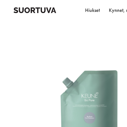
Skip
to
Hiukset
Kynnet, r
content