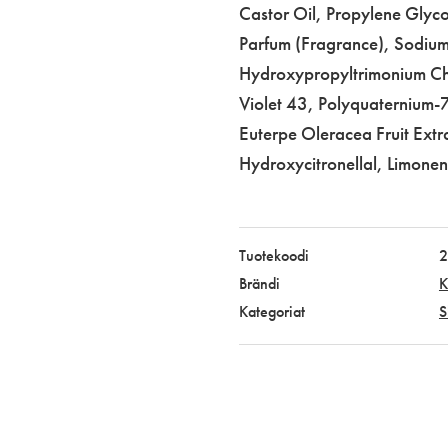
Castor Oil, Propylene Glyc
Parfum (Fragrance), Sodium
Hydroxypropyltrimonium Chlo
Violet 43, Polyquaternium-7
Euterpe Oleracea Fruit Extra
Hydroxycitronellal, Limonene
Tuotekoodi
2
Brändi
K
Kategoriat
S