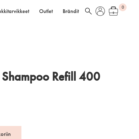
0
kkitarvikkeet
Outlet
Brändit
 Shampoo Refill 400
koriin