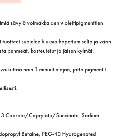
imiä sävyjä voimakkaiden violettipigmenttien
 tuotteet suojelee hiuksia hapettumiselta ja värin
ista pehmeät, kosteutetut ja jäisen kylmät.
 vaikuttaa noin 1 minuutin ajan, jotta pigmentit
lisesti.
l-3 Caprate/Caprylate/Succinate, Sodium
idopropyl Betaine, PEG-40 Hydrogenated