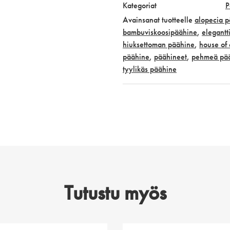
Kategoriat
P
Avainsanat tuotteelle
alopecia 
bambuviskoosipäähine
,
elegantt
hiuksettoman päähine
,
house of 
päähine
,
päähineet
,
pehmeä pä
tyylikäs päähine
Tutustu myös