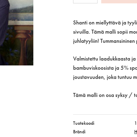
Shanti
Turban,
Dark
Shanti on miellyttävä ja tyyl
Blue/Light
sivuilla. Tämä malli sopii mo
Lilac
juhlatyyliin! Tummansininen p
määrä
Valmistettu laadukkaasta ja
bambuviskoosista ja 5% sp
joustavuuden, joka tuntuu mi
Tämä malli on osa syksy / tal
Tuotekoodi
1
Brändi
H