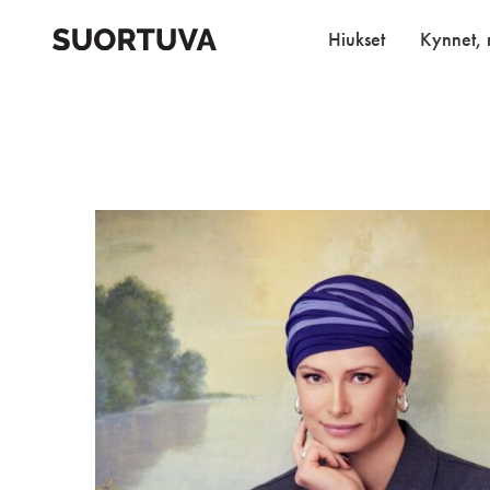
Skip
to
Hiukset
Kynnet, r
content