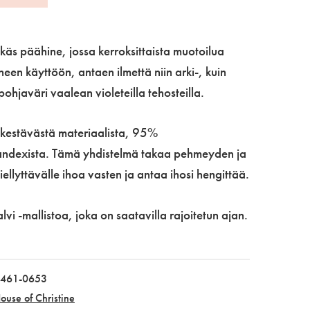
ikäs päähine, jossa kerroksittaista muotoilua
neen käyttöön, antaen ilmettä niin arki-, kuin
ohjaväri vaalean violeteilla tehosteilla.
 kestävästä materiaalista, 95%
andexista. Tämä yhdistelmä takaa pehmeyden ja
ellyttävälle ihoa vasten ja antaa ihosi hengittää.
vi -mallistoa, joka on saatavilla rajoitetun ajan.
461-0653
ouse of Christine