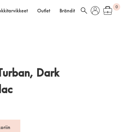
0
kkitarvikkeet
Outlet
Brändit
Turban, Dark
lac
koriin