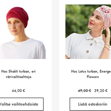
Hoc Shakti turban, eri
Hoc Lotus turban, Energe
värivaihtoehtoja
Flowers
Alkuperäin
N
44,00
€
49,00
€
39,20
€
hinta
h
oli:
o
Valitse vaihtoehdoista
Lisää ostoskoriin
49,00 €.
3