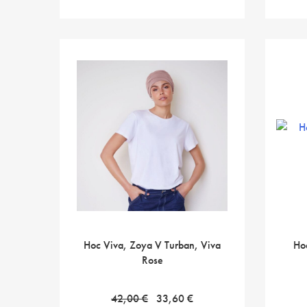
Hoc Viva, Zoya V Turban, Viva
Ho
Rose
Alkuperäinen
Nykyinen
42,00
€
33,60
€