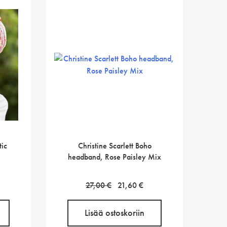
tic
Christine Scarlett Boho
headband, Rose Paisley Mix
en
ykyinen
Alkuperäinen
Nykyinen
27,00
€
21,60
€
inta
hinta
hinta
n:
oli:
on:
Lisää ostoskoriin
9,20 €.
27,00 €.
21,60 €.