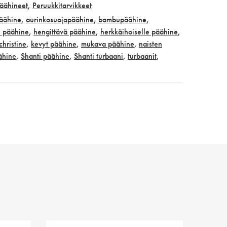
äähineet
,
Peruukkitarvikkeet
päähine
,
aurinkosuojapäähine
,
bambupäähine
,
i päähine
,
hengittävä päähine
,
herkkäihoiselle päähine
,
christine
,
kevyt päähine
,
mukava päähine
,
naisten
ähine
,
Shanti päähine
,
Shanti turbaani
,
turbaanit
,