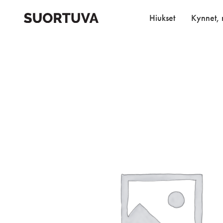
Skip
to
Hiukset
Kynnet, r
content