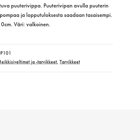
tuva puuterivippa. Puuterivipan avulla puuterin
elpompaa ja lopputuloksesta saadaan tasaisempi.
0cm. Väri: valkoinen.
P101
eikkisiveltimet ja -tarvikkeet
,
Tarvikkeet