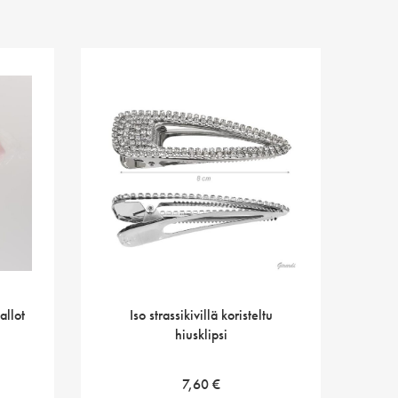
allot
Iso strassikivillä koristeltu
hiusklipsi
7,60
€