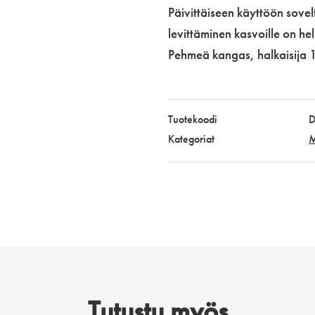
määrä
Päivittäiseen käyttöön sovel
levittäminen kasvoille on h
Pehmeä kangas, halkaisija 1
Tuotekoodi
D
Kategoriat
M
Tutustu myös