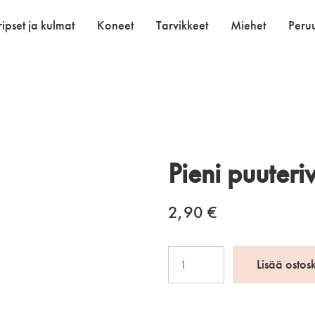
ipset ja kulmat
Koneet
Tarvikkeet
Miehet
Peruu
Pieni puuteri
2,90
€
Pieni
Lisää ostos
puuterivippa
nauhalla