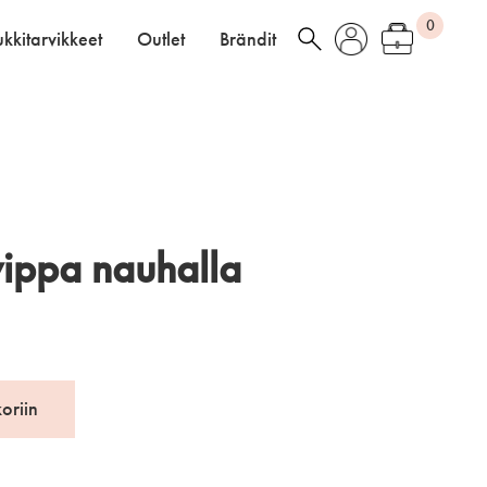
0
kkitarvikkeet
Outlet
Brändit
vippa nauhalla
koriin