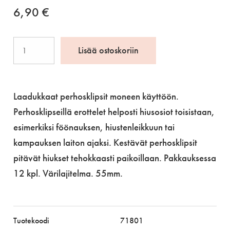
6,90
€
Perhosklipsi,
Lisää ostoskoriin
55
mm
määrä
Laadukkaat perhosklipsit moneen käyttöön.
Perhosklipseillä erottelet helposti hiusosiot toisistaan,
esimerkiksi föönauksen, hiustenleikkuun tai
kampauksen laiton ajaksi. Kestävät perhosklipsit
pitävät hiukset tehokkaasti paikoillaan. Pakkauksessa
12 kpl. Värilajitelma. 55mm.
Tuotekoodi
71801