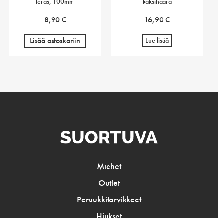
teräs, 100mm
kaksihaara
8,90
€
16,90
€
Lisää ostoskoriin
Lue lisää
Miehet
Outlet
Peruukkitarvikkeet
Hiukset