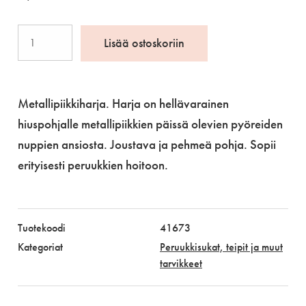
Metallipiikkiharja
Lisää ostoskoriin
3-
rivinen,
musta
Metallipiikkiharja. Harja on hellävarainen
määrä
hiuspohjalle metallipiikkien päissä olevien pyöreiden
nuppien ansiosta. Joustava ja pehmeä pohja. Sopii
erityisesti peruukkien hoitoon.
Tuotekoodi
41673
Kategoriat
Peruukkisukat, teipit ja muut
tarvikkeet