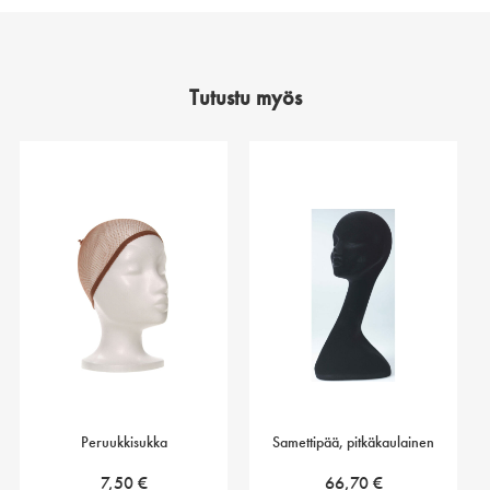
Tutustu myös
Peruukkisukka
Samettipää, pitkäkaulainen
7,50
€
66,70
€