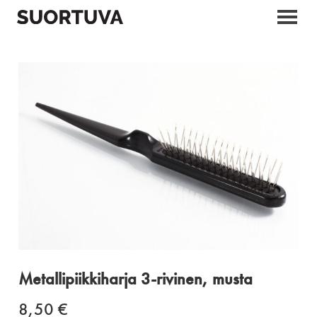
Skip
to
content
Metallipiikkiharja 3-rivinen, musta
8,50
€