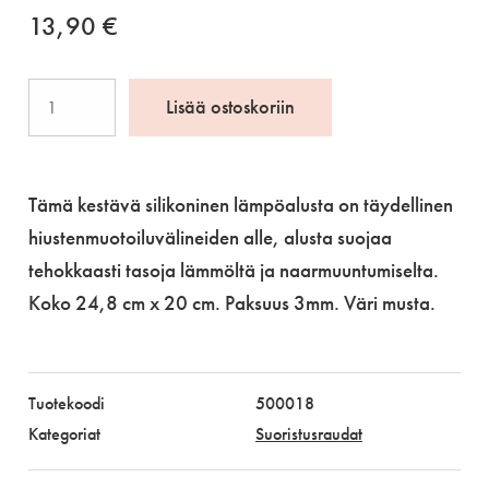
13,90
€
Lämmönkestävä
Lisää ostoskoriin
alusta
määrä
Tämä kestävä silikoninen lämpöalusta on täydellinen
hiustenmuotoiluvälineiden alle, alusta suojaa
tehokkaasti tasoja lämmöltä ja naarmuuntumiselta.
Koko 24,8 cm x 20 cm. Paksuus 3mm. Väri musta.
Tuotekoodi
500018
Kategoriat
Suoristusraudat