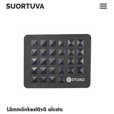
Skip
to
content
Lämmönkestävä alusta