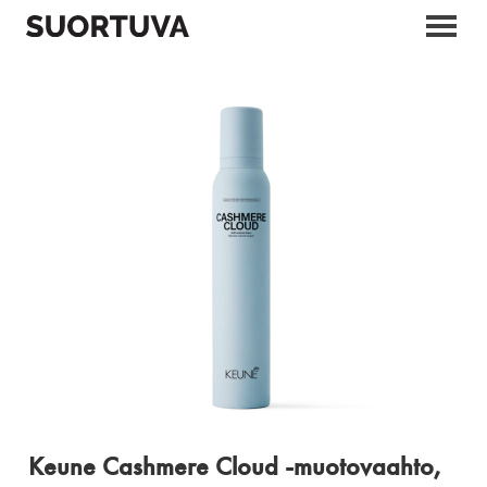
Skip
to
content
Keune Cashmere Cloud -muotovaahto,