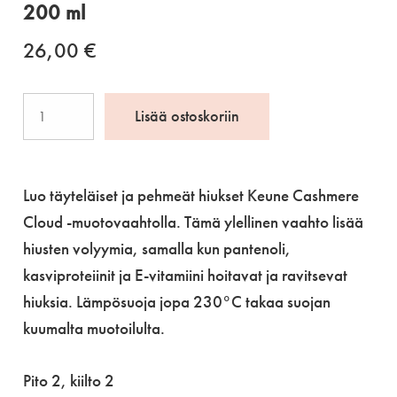
200 ml
26,00
€
Keune
Lisää ostoskoriin
Cashmere
Cloud
-
Luo täyteläiset ja pehmeät hiukset Keune Cashmere
muotovaahto,
Cloud -muotovaahtolla. Tämä ylellinen vaahto lisää
200
hiusten volyymia, samalla kun pantenoli,
ml
kasviproteiinit ja E-vitamiini hoitavat ja ravitsevat
määrä
hiuksia. Lämpösuoja jopa 230°C takaa suojan
kuumalta muotoilulta.
Pito 2, kiilto 2