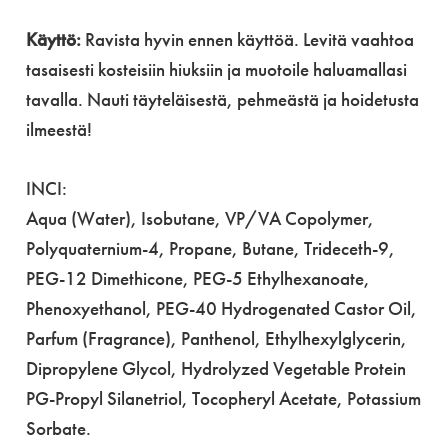
Käyttö:
Ravista hyvin ennen käyttöä. Levitä vaahtoa
tasaisesti kosteisiin hiuksiin ja muotoile haluamallasi
tavalla. Nauti täyteläisestä, pehmeästä ja hoidetusta
ilmeestä!
INCI:
Aqua (Water), Isobutane, VP/VA Copolymer,
Polyquaternium-4, Propane, Butane, Trideceth-9,
PEG-12 Dimethicone, PEG-5 Ethylhexanoate,
Phenoxyethanol, PEG-40 Hydrogenated Castor Oil,
Parfum (Fragrance), Panthenol, Ethylhexylglycerin,
Dipropylene Glycol, Hydrolyzed Vegetable Protein
PG-Propyl Silanetriol, Tocopheryl Acetate, Potassium
Sorbate.