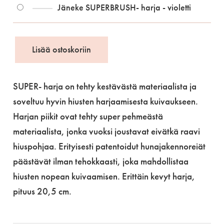
Jäneke SUPERBRUSH- harja - violetti
Lisää ostoskoriin
Jäneke
SUPERBRUSH-
SUPER- harja on tehty kestävästä materiaalista ja
harja
soveltuu hyvin hiusten harjaamisesta kuivaukseen.
määrä
Harjan piikit ovat tehty super pehmeästä
materiaalista, jonka vuoksi joustavat eivätkä raavi
hiuspohjaa. Erityisesti patentoidut hunajakennoreiät
päästävät ilman tehokkaasti, joka mahdollistaa
hiusten nopean kuivaamisen. Erittäin kevyt harja,
pituus 20,5 cm.