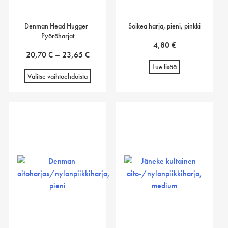
Denman Head Hugger-
Soikea harja, pieni, pinkki
Pyöröharjat
4,80
€
Hintaluokka:
20,70
€
–
23,65
€
20,70 €
Lue lisää
Valitse vaihtoehdoista
-
23,65 €