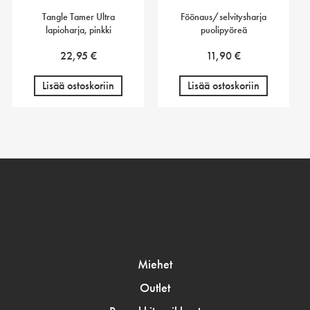
Tangle Tamer Ultra
Föönaus/selvitysharja
lapioharja, pinkki
puolipyöreä
22,95
€
11,90
€
Lisää ostoskoriin
Lisää ostoskoriin
Miehet
Outlet