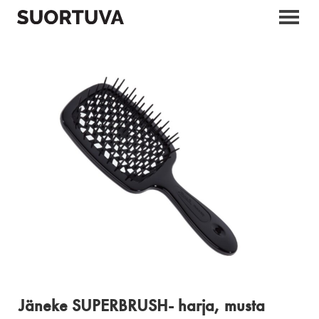
Skip
to
content
Jäneke SUPERBRUSH- harja, musta