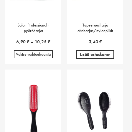
Salon Professional -
Tupeerausharja
pyöröharjat
aitoharjas/nylonpiikit
Hintaluokka:
6,90
€
–
10,25
€
3,40
€
6,90 €
Lisää ostoskoriin
Valitse vaihtoehdoista
-
10,25 €