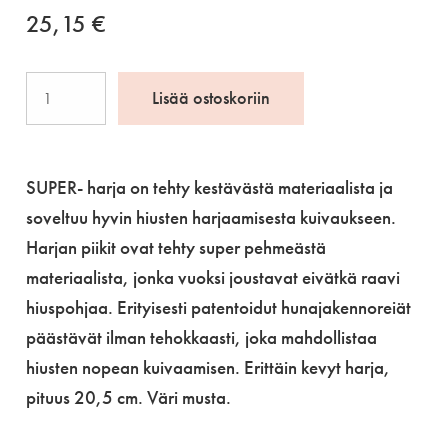
25,15
€
Jäneke
Lisää ostoskoriin
SUPERBRUSH-
harja,
musta
SUPER- harja on tehty kestävästä materiaalista ja
määrä
soveltuu hyvin hiusten harjaamisesta kuivaukseen.
Harjan piikit ovat tehty super pehmeästä
materiaalista, jonka vuoksi joustavat eivätkä raavi
hiuspohjaa. Erityisesti patentoidut hunajakennoreiät
päästävät ilman tehokkaasti, joka mahdollistaa
hiusten nopean kuivaamisen. Erittäin kevyt harja,
pituus 20,5 cm. Väri musta.