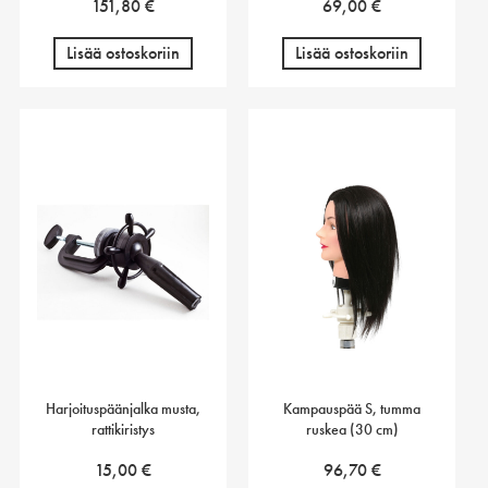
151,80
€
69,00
€
Lisää ostoskoriin
Lisää ostoskoriin
Harjoituspäänjalka musta,
Kampauspää S, tumma
rattikiristys
ruskea (30 cm)
15,00
€
96,70
€