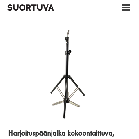
Skip
to
content
Harjoituspäänjalka kokoontaittuva,