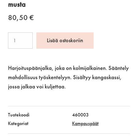
musta
80,50
€
Harjoituspäänjalka
Lisää ostoskoriin
kokoontaittuva,
musta
määrä
Harjoituspäänjalka, joka on kolmijalkainen. Sääntely
mahdollisuus työskentelyyn. Sisältyy kangaskassi,
jossa jalkaa voi kuljettaa.
Tuotekoodi
460003
Kategoriat
Kampauspäät