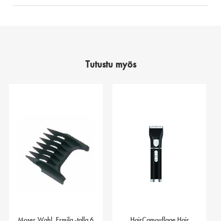
Tutustu myös
Moser,Wahl, Ermila -talla 6
HairCamouflage Hair