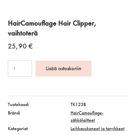
HairCamouflage Hair Clipper,
vaihtoterä
25,90
€
HairCamouflage
Lisää ostoskoriin
Hair
Clipper,
vaihtoterä
määrä
Tuotekoodi
TK123B
Brändi
HairCamouflage-
sähkölaitteet
Kategoriat
Leikkauskoneet ja tarvikkeet