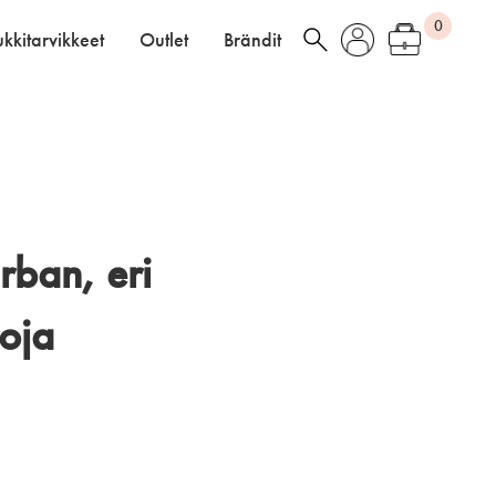
0
kkitarvikkeet
Outlet
Brändit
rban, eri
toja