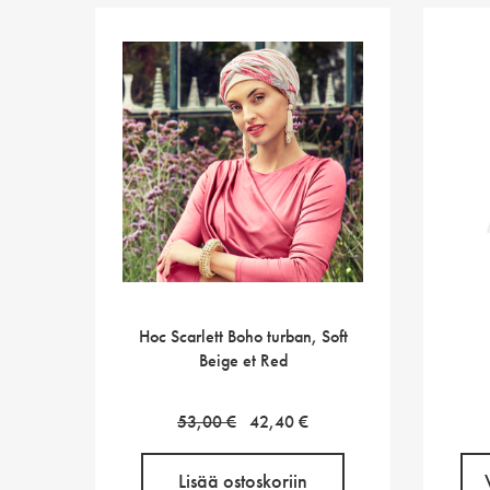
Hoc Scarlett Boho turban, Soft
Beige et Red
Alkuperäinen
Nykyinen
53,00
€
42,40
€
hinta
hinta
oli:
on:
Lisää ostoskoriin