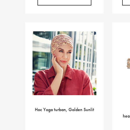
53,00 €.
42,40 €.
Hoc Yoga turban, Golden Sunlit
hea