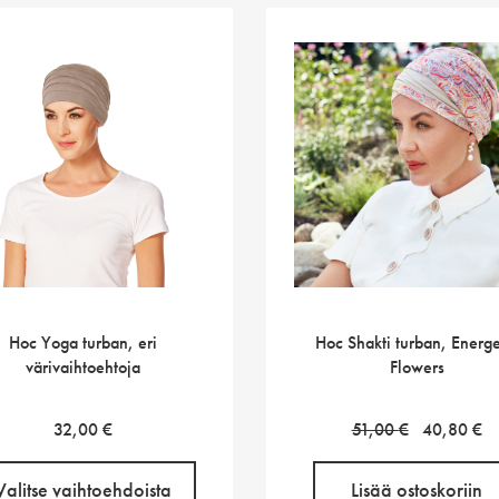
Hoc Yoga turban, eri
Hoc Shakti turban, Energe
värivaihtoehtoja
Flowers
Alkuperäin
N
32,00
€
51,00
€
40,80
€
hinta
h
oli:
o
Valitse vaihtoehdoista
Lisää ostoskoriin