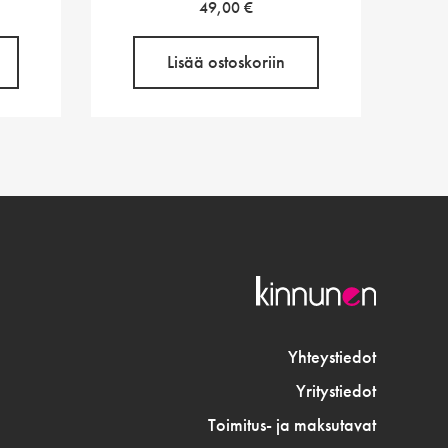
en
ykyinen
49,00
€
nta
:
Lisää ostoskoriin
1,60 €.
Yhteystiedot
Yritystiedot
Toimitus- ja maksutavat