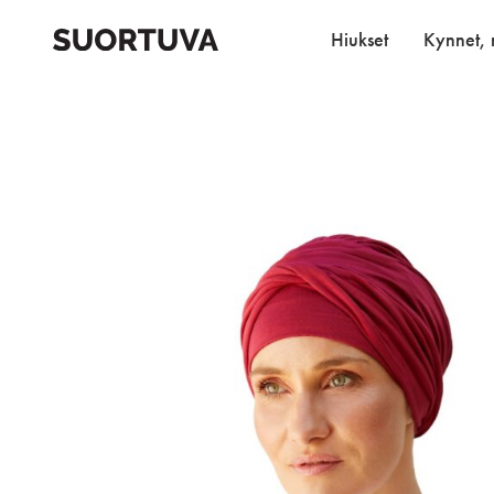
Skip
to
Hiukset
Kynnet, r
content