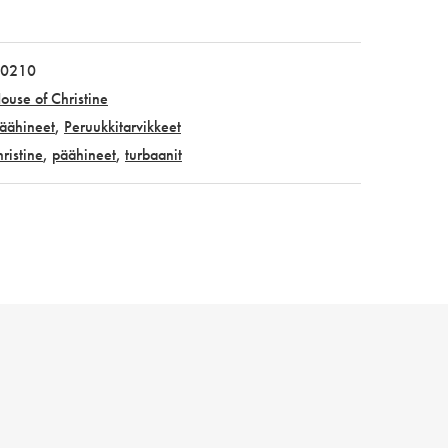
0210
ouse of Christine
äähineet
,
Peruukkitarvikkeet
ristine
,
päähineet
,
turbaanit