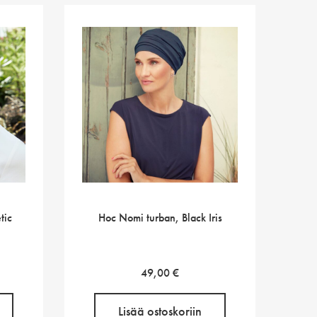
tic
Hoc Nomi turban, Black Iris
en
ykyinen
49,00
€
inta
n:
Lisää ostoskoriin