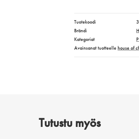
turban,
eri
värivaihtoehtoja
Tuotekoodi
3
määrä
Brändi
H
Kategoriat
P
Avainsanat tuotteelle
house of ch
Tutustu myös