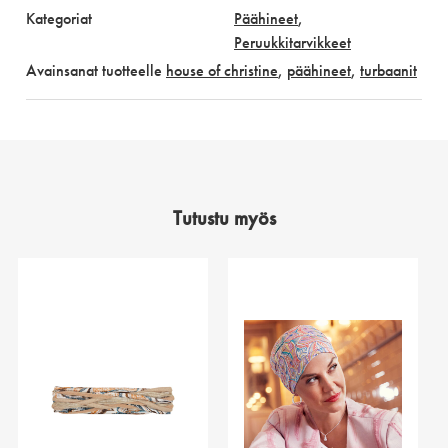
Kategoriat
Päähineet
,
Peruukkitarvikkeet
Avainsanat tuotteelle
house of christine
,
päähineet
,
turbaanit
Tutustu myös