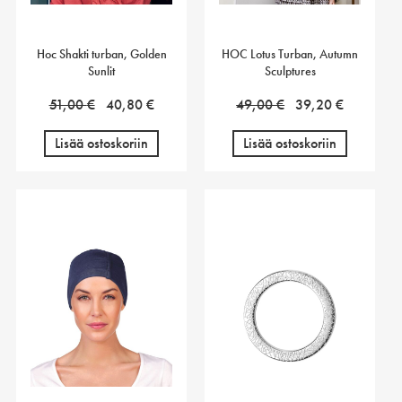
Hoc Shakti turban, Golden
HOC Lotus Turban, Autumn
Sunlit
Sculptures
Alkuperäinen
Nykyinen
Alkuperäinen
Nykyine
51,00
€
40,80
€
49,00
€
39,20
€
hinta
hinta
hinta
hinta
Lisää ostoskoriin
Lisää ostoskoriin
oli:
on:
oli:
on:
51,00 €.
40,80 €.
49,00 €.
39,20 €.