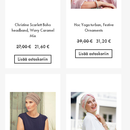
Christine Scarlett Boho
Hoc Yoga turban, Festive
headband, Wavy Caramel
Ornaments
Mix
Alkuperäinen
Nykyinen
39,00
€
31,20
€
Alkuperäinen
Nykyinen
27,00
€
21,60
€
hinta
hinta
hinta
hinta
Lisää ostoskoriin
oli:
on:
Lisää ostoskoriin
oli:
on:
39,00 €.
31,20 €.
27,00 €.
21,60 €.