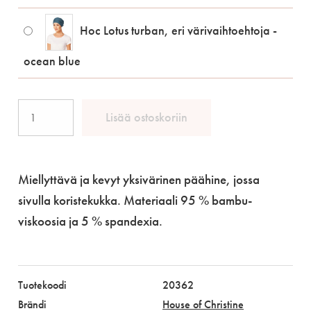
Hoc Lotus turban, eri värivaihtoehtoja -
ocean blue
Hoc
Lisää ostoskoriin
Lotus
turban,
eri
Miellyttävä ja kevyt yksivärinen päähine, jossa
värivaihtoehtoja
sivulla koristekukka. Materiaali 95 % bambu-
määrä
viskoosia ja 5 % spandexia.
Tuotekoodi
20362
Brändi
House of Christine