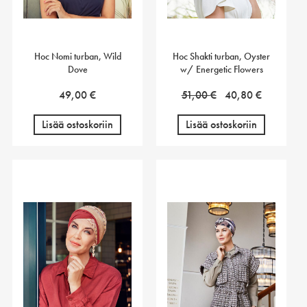
Hoc Nomi turban, Wild
Hoc Shakti turban, Oyster
Dove
w/ Energetic Flowers
Alkuperäinen
Nykyinen
49,00
€
51,00
€
40,80
€
hinta
hinta
Lisää ostoskoriin
Lisää ostoskoriin
oli:
on:
51,00 €.
40,80 €.