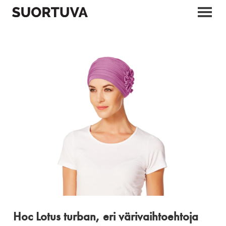
Skip
to
content
Hoc Lotus turban, eri värivaihtoehtoja