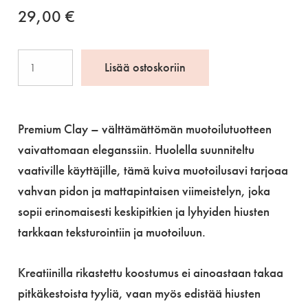
29,00
€
1922
Lisää ostoskoriin
Premium
Clay,
100ml
Premium Clay – välttämättömän muotoilutuotteen
määrä
vaivattomaan eleganssiin. Huolella suunniteltu
vaativille käyttäjille, tämä kuiva muotoilusavi tarjoaa
vahvan pidon ja mattapintaisen viimeistelyn, joka
sopii erinomaisesti keskipitkien ja lyhyiden hiusten
tarkkaan teksturointiin ja muotoiluun.
Kreatiinilla rikastettu koostumus ei ainoastaan takaa
pitkäkestoista tyyliä, vaan myös edistää hiusten