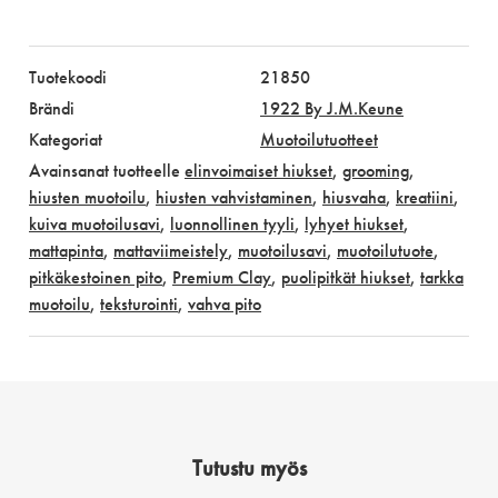
Tuotekoodi
21850
Brändi
1922 By J.M.Keune
Kategoriat
Muotoilutuotteet
Avainsanat tuotteelle
elinvoimaiset hiukset
,
grooming
,
hiusten muotoilu
,
hiusten vahvistaminen
,
hiusvaha
,
kreatiini
,
kuiva muotoilusavi
,
luonnollinen tyyli
,
lyhyet hiukset
,
mattapinta
,
mattaviimeistely
,
muotoilusavi
,
muotoilutuote
,
pitkäkestoinen pito
,
Premium Clay
,
puolipitkät hiukset
,
tarkka
muotoilu
,
teksturointi
,
vahva pito
Tutustu myös