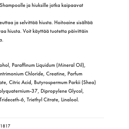
 Shampoolle ja hiuksille jotka kaipaavat
ttaa ja selvittää hiusta. Hoitoaine sisältää
aa hiusta. Voit käyttää tuotetta päivittäin
a.
hol, Paraffinum Liquidum (Mineral Oil),
ntrimonium Chloride, Creatine, Parfum
te, Citric Acid, Butyrospermum Parkii (Shea)
Polyquaternium-37, Dipropylene Glycol,
deceth-6, Triethyl Citrate, Linalool.
1817