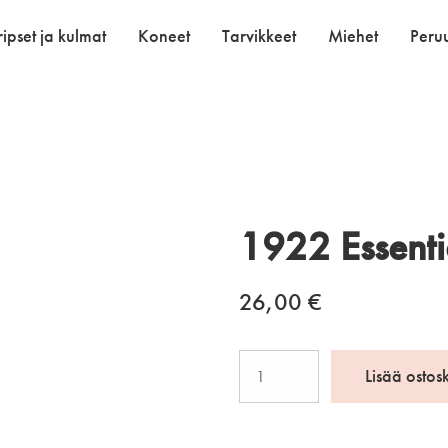
ipset ja kulmat
Koneet
Tarvikkeet
Miehet
Peruu
1922 Essenti
26,00
€
1922
Lisää ostos
Essential
Conditioner