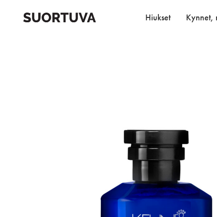
Skip
to
Hiukset
Kynnet, r
content