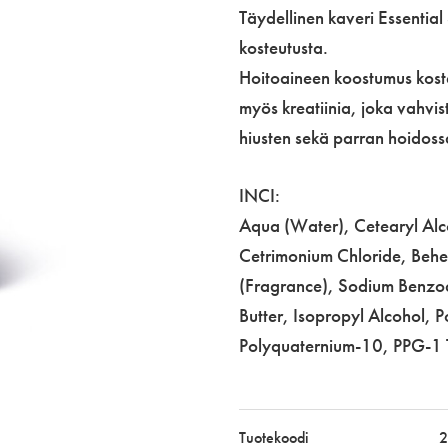
250
Täydellinen kaveri Essential
ml
kosteutusta.
määrä
Hoitoaineen koostumus kosteu
myös kreatiinia, joka vahvist
hiusten sekä parran hoidoss
INCI:
Aqua (Water), Cetearyl Alco
Cetrimonium Chloride, Behe
(Fragrance), Sodium Benzoa
Butter, Isopropyl Alcohol, 
Polyquaternium-10, PPG-1 Tri
Tuotekoodi
2