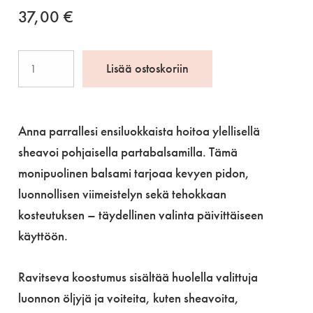
37,00
€
1922
Lisää ostoskoriin
Beard
Balm
100
Anna parrallesi ensiluokkaista hoitoa ylellisellä
ml
sheavoi pohjaisella partabalsamilla. Tämä
määrä
monipuolinen balsami tarjoaa kevyen pidon,
luonnollisen viimeistelyn sekä tehokkaan
kosteutuksen – täydellinen valinta päivittäiseen
käyttöön.
Ravitseva koostumus sisältää huolella valittuja
luonnon öljyjä ja voiteita, kuten sheavoita,