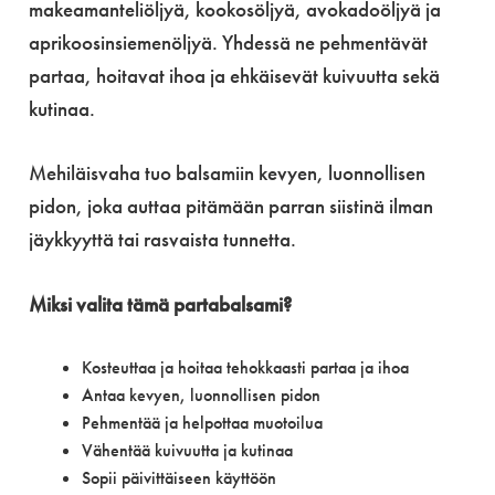
makeamanteliöljyä, kookosöljyä, avokadoöljyä ja
aprikoosinsiemenöljyä. Yhdessä ne pehmentävät
partaa, hoitavat ihoa ja ehkäisevät kuivuutta sekä
kutinaa.
Mehiläisvaha tuo balsamiin kevyen, luonnollisen
pidon, joka auttaa pitämään parran siistinä ilman
jäykkyyttä tai rasvaista tunnetta.
Miksi valita tämä partabalsami?
Kosteuttaa ja hoitaa tehokkaasti partaa ja ihoa
Antaa kevyen, luonnollisen pidon
Pehmentää ja helpottaa muotoilua
Vähentää kuivuutta ja kutinaa
Sopii päivittäiseen käyttöön