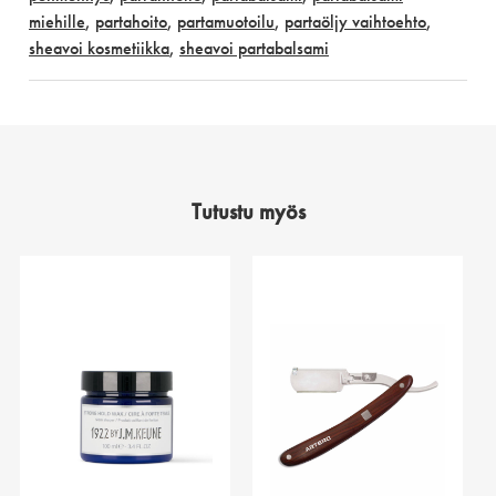
miehille
,
partahoito
,
partamuotoilu
,
partaöljy vaihtoehto
,
sheavoi kosmetiikka
,
sheavoi partabalsami
Tutustu myös