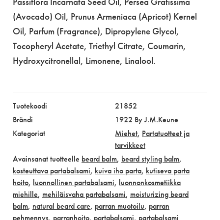
Passiflora Incarnata Seed Oil, Persea Gratissima
(Avocado) Oil, Prunus Armeniaca (Apricot) Kernel
Oil, Parfum (Fragrance), Dipropylene Glycol,
Tocopheryl Acetate, Triethyl Citrate, Coumarin,
Hydroxycitronellal, Limonene, Linalool.
Tuotekoodi
21852
Brändi
1922 By J.M.Keune
Kategoriat
Miehet
,
Partatuotteet ja
tarvikkeet
Avainsanat tuotteelle
beard balm
,
beard styling balm
,
kosteuttava partabalsami
,
kuiva iho parta
,
kutiseva parta
hoito
,
luonnollinen partabalsami
,
luonnonkosmetiikka
miehille
,
mehiläisvaha partabalsami
,
moisturizing beard
balm
,
natural beard care
,
parran muotoilu
,
parran
pehmennys
,
parranhoito
,
partabalsami
,
partabalsami