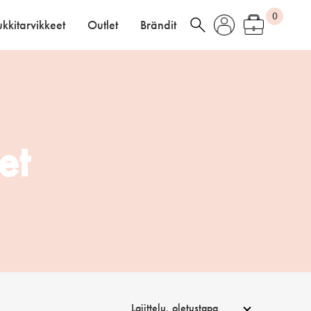
0
kkitarvikkeet
Outlet
Brändit
et