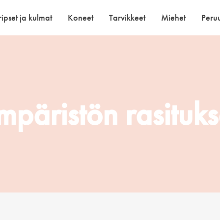
ipset ja kulmat
Koneet
Tarvikkeet
Miehet
Peruu
mpäristön rasituks