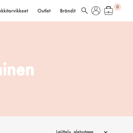
0
kkitarvikkeet
Outlet
Brändit
minen