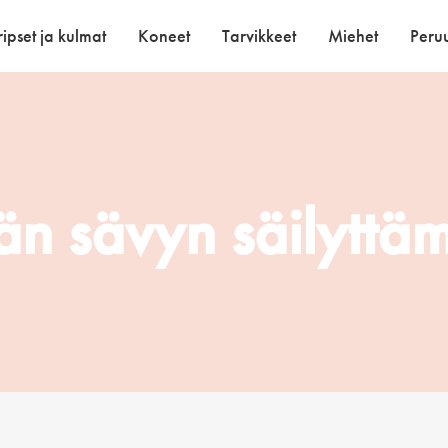
ipset ja kulmat
Koneet
Tarvikkeet
Miehet
Peruu
eän sävyn säilyttä