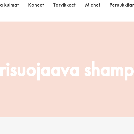
ja kulmat
Koneet
Tarvikkeet
Miehet
Peruukkitar
risuojaava sham