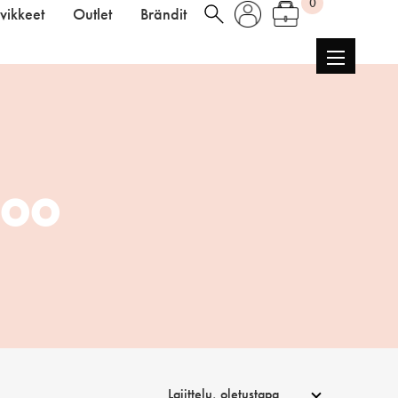
0
vikkeet
Outlet
Brändit
poo