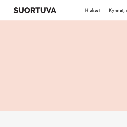
Skip
to
Hiukset
Kynnet, r
content