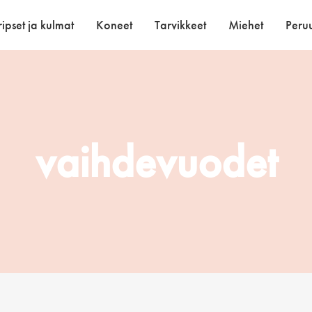
ipset ja kulmat
Koneet
Tarvikkeet
Miehet
Peruu
vaihdevuodet