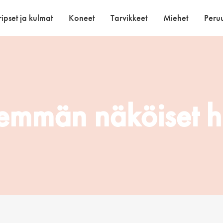
ipset ja kulmat
Koneet
Tarvikkeet
Miehet
Peruu
emmän näköiset h