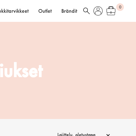
0
kkitarvikkeet
Outlet
Brändit
iukset