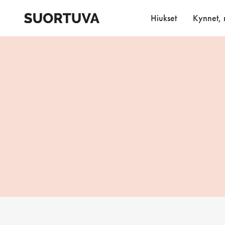
Skip
to
Hiukset
Kynnet, r
content