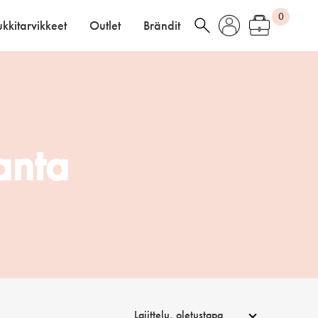
0
kkitarvikkeet
Outlet
Brändit
panta