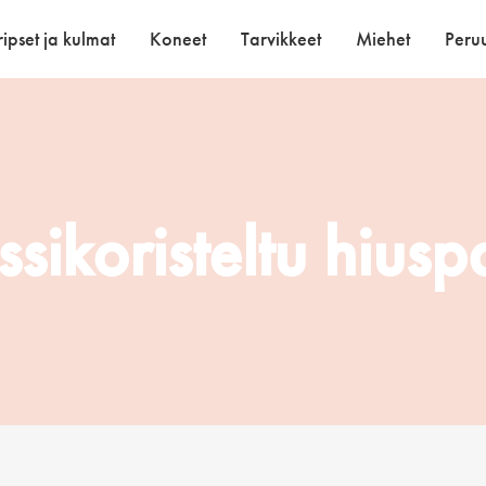
ipset ja kulmat
Koneet
Tarvikkeet
Miehet
Peruu
ssikoristeltu hius