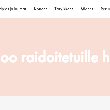
ipset ja kulmat
Koneet
Tarvikkeet
Miehet
Peruu
o raidoitetuille hi