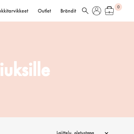
0
kkitarvikkeet
Outlet
Brändit
uksille