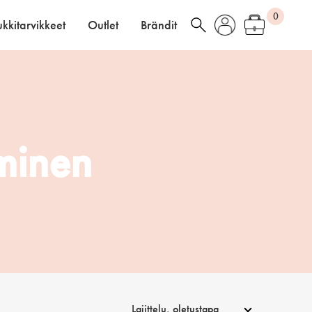
0
kkitarvikkeet
Outlet
Brändit
minen