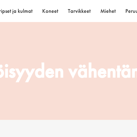
ipset ja kulmat
Koneet
Tarvikkeet
Miehet
Peruu
öisyyden vähentä