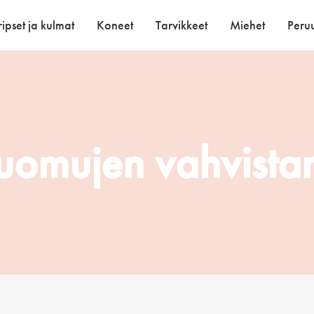
ipset ja kulmat
Koneet
Tarvikkeet
Miehet
Peruu
suomujen vahvista