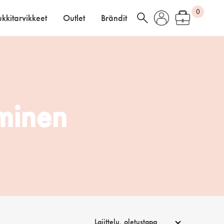
0
kkitarvikkeet
Outlet
Brändit
minen